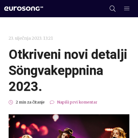
23. siječnja 2023. 13:21
Otkriveni novi detalji
Söngvakeppnina
2023.
2 min za čitanje
Napiši prvi komentar