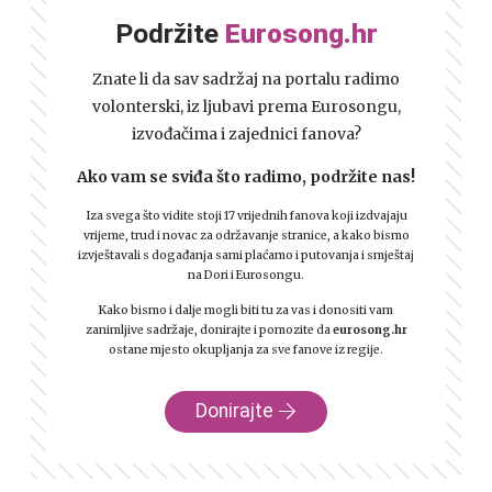
Podržite
Eurosong.hr
Znate li da sav sadržaj na portalu radimo
volonterski, iz ljubavi prema Eurosongu,
izvođačima i zajednici fanova?
Ako vam se sviđa što radimo, podržite nas!
Iza svega što vidite stoji 17 vrijednih fanova koji izdvajaju
vrijeme, trud i novac za održavanje stranice, a kako bismo
izvještavali s događanja sami plaćamo i putovanja i smještaj
na Dori i Eurosongu.
Kako bismo i dalje mogli biti tu za vas i donositi vam
zanimljive sadržaje, donirajte i pomozite da
eurosong.hr
ostane mjesto okupljanja za sve fanove iz regije.
Donirajte