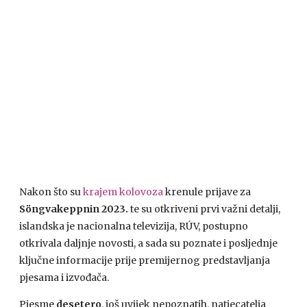
Nakon što su
krajem kolovoza
krenule prijave za
Söngvakeppnin 2023.
te su otkriveni prvi važni detalji,
islandska je nacionalna televizija, RÚV, postupno
otkrivala daljnje novosti, a sada su poznate i posljednje
ključne informacije prije premijernog predstavljanja
pjesama i izvođača.
Pjesme
desetero
, još uvijek nepoznatih, natjecatelja