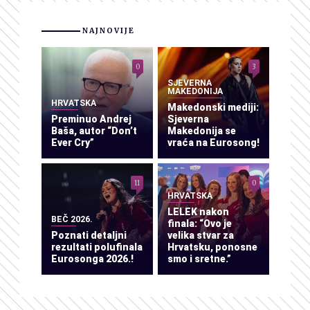
NAJNOVIJE
0
3
SJEVERNA
MAKEDONIJA
HRVATSKA
Makedonski mediji:
Preminuo Andrej
Sjeverna
Baša, autor “Don’t
Makedonija se
Ever Cry”
vraća na Eurosong!
11
0
HRVATSKA
LELEK nakon
BEČ 2026.
finala: “Ovo je
Poznati detaljni
velika stvar za
rezultati polufinala
Hrvatsku, ponosne
Eurosonga 2026.!
smo i sretne.”