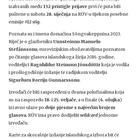
izabranih među
132 pristigle prijave
prvi će puta biti
puštene u subotu
28. siječnja
na RÚV-u tijekom posebne
emisije
#12 stig
.
Poznata su i imena domaćina Söngvakeppnina 2023.
Riječ je o glazbeniku
Unnsteinnu Manuelu
Stefánssonu
, eurovizijskim obožavateljima poznatom
po čitanju glasova islandskoga žirija 2016. godine,
voditeljici
Ragnhildur Steinunn Jónsdóttir
koja je vodila
i prošlogodišnje izdanje te radijskom voditelju
Sigurðuru Þorriju Gunnarssonu
.
Izvođači će biti raspoređeni u dvama polufinalima koja
su na rasporedu
18. i 25. veljače
, a u finale (
4. ožujka
)
izravno ulaze po
dvije pjesme s najvećim brojem
glasova
. RÚV ima pravo dodijeliti
wildcard
jednome
izvođaču.
Karte za skorašnje izdanje islandskoga izbora bit će