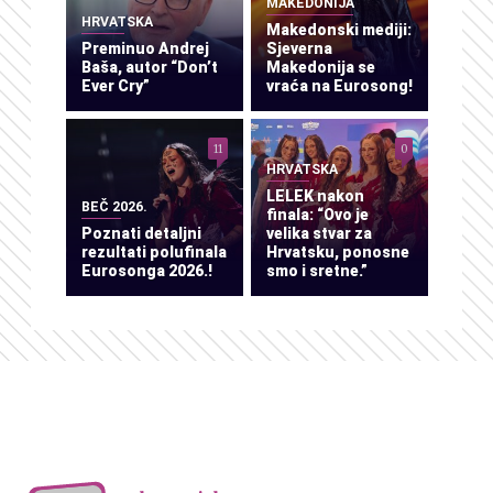
MAKEDONIJA
HRVATSKA
Makedonski mediji:
Preminuo Andrej
Sjeverna
Baša, autor “Don’t
Makedonija se
Ever Cry”
vraća na Eurosong!
11
0
HRVATSKA
LELEK nakon
BEČ 2026.
finala: “Ovo je
Poznati detaljni
velika stvar za
rezultati polufinala
Hrvatsku, ponosne
Eurosonga 2026.!
smo i sretne.”