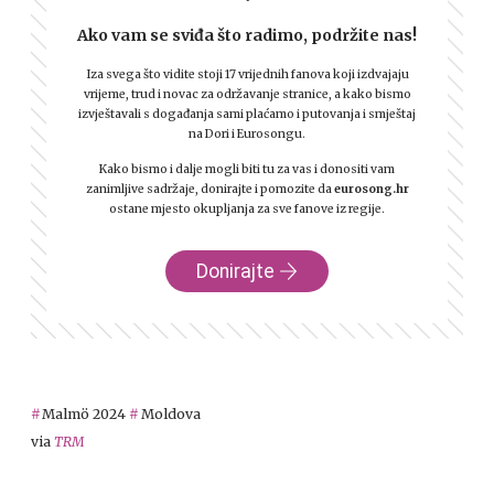
Ako vam se sviđa što radimo, podržite nas!
Iza svega što vidite stoji 17 vrijednih fanova koji izdvajaju
vrijeme, trud i novac za održavanje stranice, a kako bismo
izvještavali s događanja sami plaćamo i putovanja i smještaj
na Dori i Eurosongu.
Kako bismo i dalje mogli biti tu za vas i donositi vam
zanimljive sadržaje, donirajte i pomozite da
eurosong.hr
ostane mjesto okupljanja za sve fanove iz regije.
Donirajte
Malmö 2024
Moldova
via
TRM