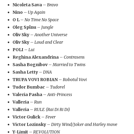
Nicoleta Sava
–
Bravo
Nino
–
Up Again
O L
–
No Time No Space
Oleg Spînu
–
Jungle
Oliv Sky
–
Another Universe
Oliv Sky
–
Loud and Clear
POLI
–
Lui
Reghina Alexandrina
–
Contrasens
Sasha Bognibov
–
Married to Twins
Sasha Letty
–
DNA
TRUPA VOVI ROBIAN
–
Robotul Vovi
Tudor Bumbac
–
Tudorel
Valeria Pasha
–
Anti-Princess
Valleria
–
Run
Valleria
–
RULE (Rai Di Ri Di)
Victor Gulick
–
Fever
Victor Lozinsky
–
Dirty Wind/Joker and Harley move
Y-Limit
–
REVOLUTION