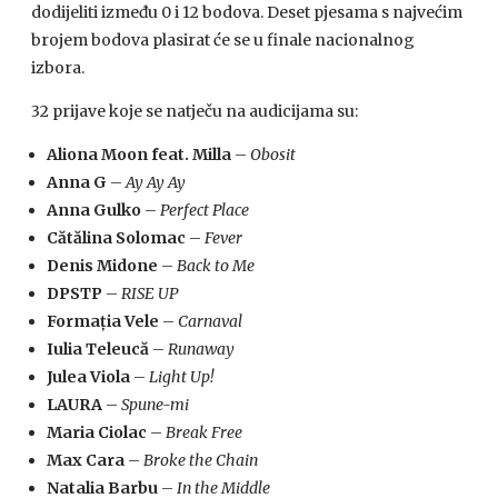
dodijeliti između 0 i 12 bodova. Deset pjesama s najvećim
brojem bodova plasirat će se u finale nacionalnog
izbora.
32 prijave koje se natječu na audicijama su:
Aliona Moon feat. Milla
–
Obosit
Anna G
–
Ay Ay Ay
Anna Gulko
–
Perfect Place
Cătălina Solomac
–
Fever
Denis Midone
–
Back to Me
DPSTP
–
RISE UP
Formația
Vele
–
Carnaval
Iulia Teleucă
–
Runaway
Julea Viola
–
Light Up!
LAURA
–
Spune-mi
Maria Ciolac
–
Break Free
Max Cara
–
Broke the Chain
Natalia Barbu
–
In the Middle