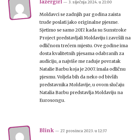
lazergirl
— 3. siječnja 2024.
u
21:00
Moldavci se zadnjih par godina zaista
trude poslati jako originalne pjesme.
Sjetimo se samo 2017. kada su Sunstroke
Project predstavljali Moldaviju i završili na
odličnom trećem mjestu. Ove godine ima
dosta kvalitetnih pjesama odabranih za
audiciju, a najviše me raduje povratak
Natalie Barbu koja je 2007. imala odličnu
pjesmu. Voljela bih da neko od bivših
predstavnika Moldavije, u ovom slučaju
Natalia Barbu predstavlja Moldaviju na
Eurosongu.
Blink
— 27. prosinca 2023.
u
12:37