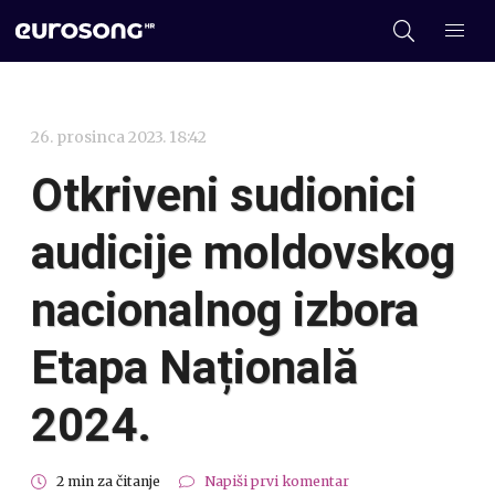
26. prosinca 2023. 18:42
Otkriveni sudionici
audicije moldovskog
nacionalnog izbora
Etapa Națională
2024.
2 min za čitanje
Napiši prvi komentar