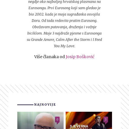
negdje oko najboljeg hrvatskog plasmana na
Eurosongu. Prvi Eurosong koji sam gledao je
bio 2002. kada je moja sugrađanka osvojila
Doru. Od tada redovito pratim Eurosong.
Obožavam putovanja, druženja i vožnje
biciklom. Moje 3 najdraže pjesme s Eurosonga
su Grande Amore, Calm After the Storm i I Feed
You My Love.
Više članaka od
Josip Bošković
NAJNOVIJE
0
3
SJEVERNA