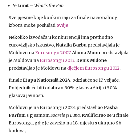
Y-Limit
–
What’s the Fun
Sve pjesme koje konkuriraju za finale nacionalnog
izbora može poslušati
ovdje
.
Nekoliko izvođača u konkurenciji ima prethodno
eurovizijsko iskustvo,
Natalia Barbu
predstavljala je
Moldovu na
Eurosongu 2007
.
Aliona Moon
predstavljala
je Moldovu na
Eurosongu 2013
.
Denis Midone
predstavljao je Moldovu na
dječjem Eurosongu 2012
.
Finale
Etapa Națională 2024.
održat će se 17. veljače.
Pobjednik će biti odabran 50% glasova žirija i 50%
glasova javnosti.
Moldovu je na Eurosongu 2023. predstavljao
Pasha
Parfen
i s pjesmom
Soarele și Luna
. Kvalificirao se u finale
Eurosonga, gdje je završio na 18. mjestu s ukupno 96
bodova,