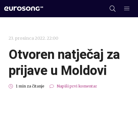
23. prosinca 2022. 22:00
Otvoren natječaj za
prijave u Moldovi
1 min za čitanje
Napiši prvi komentar