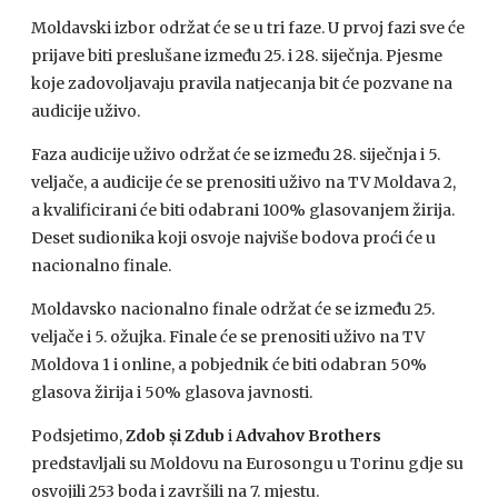
Moldavski izbor održat će se u tri faze. U prvoj fazi sve će
prijave biti preslušane između 25. i 28. siječnja. Pjesme
koje zadovoljavaju pravila natjecanja bit će pozvane na
audicije uživo.
Faza audicije uživo održat će se između 28. siječnja i 5.
veljače, a audicije će se prenositi uživo na TV Moldava 2,
a kvalificirani će biti odabrani 100% glasovanjem žirija.
Deset sudionika koji osvoje najviše bodova proći će u
nacionalno finale.
Moldavsko nacionalno finale održat će se između 25.
veljače i 5. ožujka. Finale će se prenositi uživo na TV
Moldova 1 i online, a pobjednik će biti odabran 50%
glasova žirija i 50% glasova javnosti.
Podsjetimo,
Zdob și Zdub
i
Advahov Brothers
predstavljali su Moldovu na Eurosongu u Torinu gdje su
osvojili 253 boda i završili na 7. mjestu.