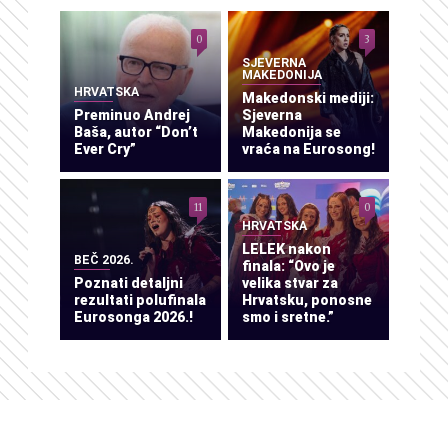
0
3
SJEVERNA
MAKEDONIJA
HRVATSKA
Makedonski mediji:
Preminuo Andrej
Sjeverna
Baša, autor “Don’t
Makedonija se
Ever Cry”
vraća na Eurosong!
11
0
HRVATSKA
LELEK nakon
BEČ 2026.
finala: “Ovo je
Poznati detaljni
velika stvar za
rezultati polufinala
Hrvatsku, ponosne
Eurosonga 2026.!
smo i sretne.”