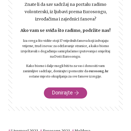
Znate li da sav sadržaj na portalu radimo
volonterski, iz ljubavi prema Eurosongu,
izvođačima i zajednici fanova?
Ako vam se sviđa što radimo, podržite nas!
Iza svega što vidite stoji 17 vrijednih fanova koji izdvajaju
vrijeme, trud i novac za održavanje stranice, a kako bismo
izvještavali s događanja sami plaćamo i putovanja i smještaj
na Dori i Eurosongu.
Kako bismo i dalje mogli biti tu za vas i donositi vam
zanimljive sadržaje, donirajte i pomozite da
eurosong.hr
ostane mjesto okupljanja za sve fanove iz regije.
Donirajte
Liverpool 2023.
Eurosong 2023.
Moldova