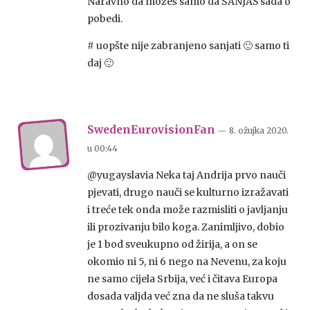
Naravno da možeš samo da SANJAŠ sada o
pobedi.
# uopšte nije zabranjeno sanjati 🙂 samo ti
daj 🙂
SwedenEurovisionFan
— 8. ožujka 2020.
u
00:44
@yugayslavia Neka taj Andrija prvo nauči
pjevati, drugo nauči se kulturno izražavati
i treće tek onda može razmisliti o javljanju
ili prozivanju bilo koga. Zanimljivo, dobio
je 1 bod sveukupno od žirija, a on se
okomio ni 5, ni 6 nego na Nevenu, za koju
ne samo cijela Srbija, već i čitava Europa
dosada valjda već zna da ne sluša takvu