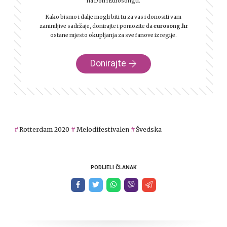
na Dori i Eurosongu.
Kako bismo i dalje mogli biti tu za vas i donositi vam
zanimljive sadržaje, donirajte i pomozite da
eurosong.hr
ostane mjesto okupljanja za sve fanove iz regije.
Donirajte
Rotterdam 2020
Melodifestivalen
Švedska
PODIJELI ČLANAK