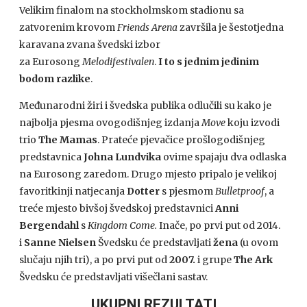
Velikim finalom na stockholmskom stadionu sa
zatvorenim krovom
Friends Arena
završila je šestotjedna
karavana zvana švedski izbor
za Eurosong
Melodifestivalen
.
I to s jednim jedinim
bodom razlike
.
Međunarodni žiri i švedska publika odlučili su kako je
najbolja pjesma ovogodišnjeg izdanja
Move
koju izvodi
trio
The Mamas
. Prateće pjevačice prošlogodišnjeg
predstavnica
Johna Lundvika
ovime spajaju dva odlaska
na Eurosong zaredom. Drugo mjesto pripalo je velikoj
favoritkinji natjecanja
Dotter
s pjesmom
Bulletproof
, a
treće mjesto bivšoj švedskoj predstavnici
Anni
Bergendahl
s
Kingdom Come.
Inače, po prvi put od 2014.
i
Sanne Nielsen
Švedsku će predstavljati
žena
(u ovom
slučaju njih tri), a po prvi put od
2007.
i grupe
The Ark
Švedsku će predstavljati višečlani sastav.
UKUPNI REZULTATI