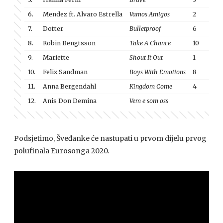
6.
Mendez ft. Alvaro Estrella
Vamos Amigos
2
7
7.
Dotter
Bulletproof
6
12
8.
Robin Bengtsson
Take A Chance
10
9.
Mariette
Shout It Out
1
10.
Felix Sandman
Boys With Emotions
8
8
11.
Anna Bergendahl
Kingdom Come
4
6
12.
Anis Don Demina
Vem e som oss
5
Podsjetimo, Šveđanke će nastupati u prvom dijelu prvog
polufinala Eurosonga 2020.