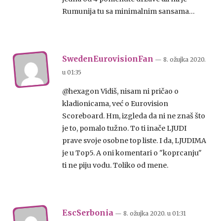
Rumunija tu sa minimalnim sansama…
SwedenEurovisionFan
— 8. ožujka 2020.
u
01:35
@hexagon Vidiš, nisam ni pričao o
kladionicama, već o Eurovision
Scoreboard. Hm, izgleda da ni ne znaš što
je to, pomalo tužno. To ti inače LJUDI
prave svoje osobne top liste. I da, LJUDIMA
je u Top5. A oni komentari o "koprcanju"
ti ne piju vodu. Toliko od mene.
EscSerbonia
— 8. ožujka 2020.
u
01:31