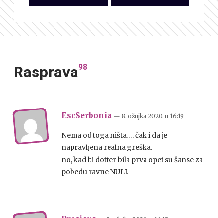
98
Rasprava
EscSerbonia
— 8. ožujka 2020.
u
16:19
Nema od toga ništa…. čak i da je
napravljena realna greška.
no, kad bi dotter bila prva opet su šanse za
pobedu ravne NULI.