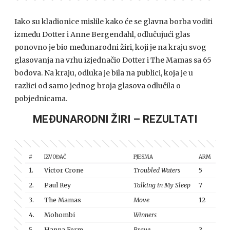
Iako su kladionice mislile kako će se glavna borba voditi
između Dotter i Anne Bergendahl, odlučujući glas
ponovno je bio međunarodni žiri, koji je na kraju svog
glasovanja na vrhu izjednačio Dotter i The Mamas sa 65
bodova. Na kraju, odluka je bila na publici, koja je u
razlici od samo jednog broja glasova odlučila o
pobjednicama.
MEĐUNARODNI ŽIRI – REZULTATI
#
IZVOĐAČ
PJESMA
ARM
AUS
1.
Victor Crone
Troubled Waters
5
1
2.
Paul Rey
Talking in My Sleep
7
4
3.
The Mamas
Move
12
10
4.
Mohombi
Winners
3
5.
Hanna Ferm
Brave
3
2