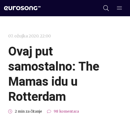
07. ožujka 2020. 22:00
Ovaj put
samostalno: The
Mamas idu u
Rotterdam
2 min za čitanje
98 komentara