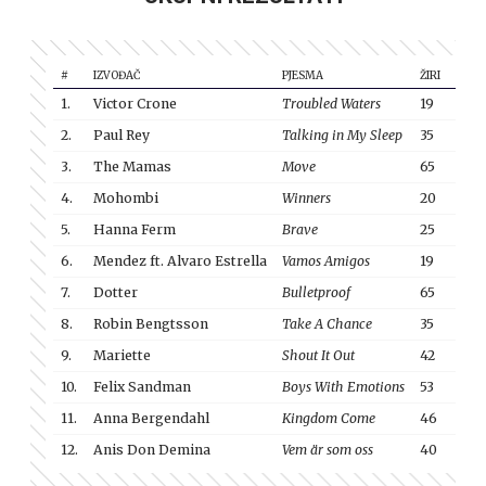
#
IZVOĐAČ
PJESMA
ŽIRI
PUBL
1.
Victor Crone
Troubled Waters
19
38
2.
Paul Rey
Talking in My Sleep
35
33
3.
The Mamas
Move
65
72
4.
Mohombi
Winners
20
6
5.
Hanna Ferm
Brave
25
69
6.
Mendez ft. Alvaro Estrella
Vamos Amigos
19
21
7.
Dotter
Bulletproof
65
71
8.
Robin Bengtsson
Take A Chance
35
28
9.
Mariette
Shout It Out
42
9
10.
Felix Sandman
Boys With Emotions
53
14
11.
Anna Bergendahl
Kingdom Come
46
61
12.
Anis Don Demina
Vem är som oss
40
42