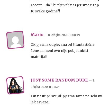
recept – da li bi pljuvali nas jer smo u top
10 svake godine?!
Mario
— 8. ožujka 2020.
u
08:39
Ok pjesma odpjevana od 3 fantastične
žene ali meni ovo nije pobjednički
materijal!
JUST SOME RANDOM DUDE
— 8.
ožujka 2020.
u
08:24
Fin nastup i sve, al' pjesma sama po sebi mi
je bezveze.