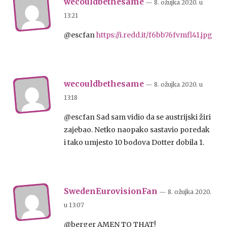
wecouldbethesame
— 8. ožujka 2020.
u
13:21
@escfan
https://i.redd.it/f6bb76fvmfl41.jpg
wecouldbethesame
— 8. ožujka 2020.
u
13:18
@escfan Sad sam vidio da se austrijski žiri
zajebao. Netko naopako sastavio poredak
i tako umjesto 10 bodova Dotter dobila 1.
SwedenEurovisionFan
— 8. ožujka 2020.
u
13:07
@berger AMEN TO THAT!