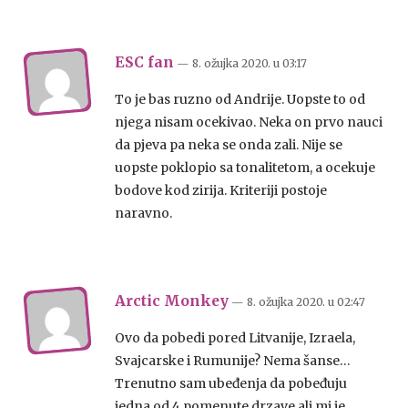
ESC fan
— 8. ožujka 2020.
u
03:17
To je bas ruzno od Andrije. Uopste to od
njega nisam ocekivao. Neka on prvo nauci
da pjeva pa neka se onda zali. Nije se
uopste poklopio sa tonalitetom, a ocekuje
bodove kod zirija. Kriteriji postoje
naravno.
Arctic Monkey
— 8. ožujka 2020.
u
02:47
Ovo da pobedi pored Litvanije, Izraela,
Svajcarske i Rumunije? Nema šanse…
Trenutno sam ubeđenja da pobeđuju
jedna od 4 pomenute drzave ali mi je