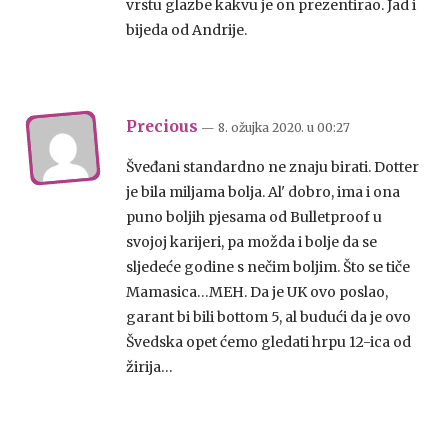
vrstu glazbe kakvu je on prezentirao. Jad i
bijeda od Andrije.
Precious
— 8. ožujka 2020.
u
00:27
Šveđani standardno ne znaju birati. Dotter
je bila miljama bolja. Al' dobro, ima i ona
puno boljih pjesama od Bulletproof u
svojoj karijeri, pa možda i bolje da se
sljedeće godine s nečim boljim. Što se tiče
Mamasica…MEH. Da je UK ovo poslao,
garant bi bili bottom 5, al budući da je ovo
Švedska opet ćemo gledati hrpu 12-ica od
žirija…