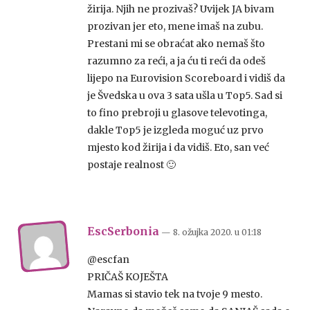
žirija. Njih ne prozivaš? Uvijek JA bivam
prozivan jer eto, mene imaš na zubu.
Prestani mi se obraćat ako nemaš što
razumno za reći, a ja ću ti reći da odeš
lijepo na Eurovision Scoreboard i vidiš da
je Švedska u ova 3 sata ušla u Top5. Sad si
to fino prebroji u glasove televotinga,
dakle Top5 je izgleda moguć uz prvo
mjesto kod žirija i da vidiš. Eto, san već
postaje realnost 🙂
EscSerbonia
— 8. ožujka 2020.
u
01:18
@escfan
PRIČAŠ KOJEŠTA
Mamas si stavio tek na tvoje 9 mesto.