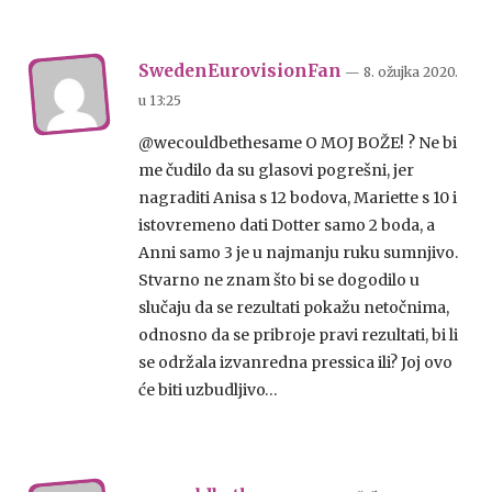
SwedenEurovisionFan
— 8. ožujka 2020.
u
13:25
@wecouldbethesame O MOJ BOŽE! ? Ne bi
me čudilo da su glasovi pogrešni, jer
nagraditi Anisa s 12 bodova, Mariette s 10 i
istovremeno dati Dotter samo 2 boda, a
Anni samo 3 je u najmanju ruku sumnjivo.
Stvarno ne znam što bi se dogodilo u
slučaju da se rezultati pokažu netočnima,
odnosno da se pribroje pravi rezultati, bi li
se održala izvanredna pressica ili? Joj ovo
će biti uzbudljivo…