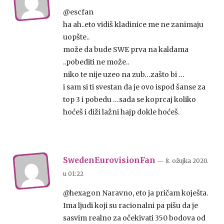
@escfan
ha ah..eto vidiš kladinice me ne zanimaju
uopšte..
može da bude SWE prva na kaldama
..pobediti ne može..
niko te nije uzeo na zub…zašto bi …
i sam si ti svestan da je ovo ispod šanse za
top 3 i pobedu …sada se koprcaj koliko
hoćeš i diži lažni hajp dokle hoćeš.
SwedenEurovisionFan
— 8. ožujka 2020.
u
01:22
@hexagon Naravno, eto ja pričam koješta.
Ima ljudi koji su racionalni pa pišu da je
sasvim realno za očekivati 350 bodova od