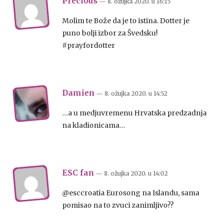
Precious
— 8. ožujka 2020.
u
16:15
Molim te Bože da je to istina. Dotter je
puno bolji izbor za Švedsku!
#prayfordotter
Damien
— 8. ožujka 2020.
u
14:52
…a u medjuvremenu Hrvatska predzadnja
na kladionicama…
ESC fan
— 8. ožujka 2020.
u
14:02
@esccroatia Eurosong na Islandu, sama
pomisao na to zvuci zanimljivo??