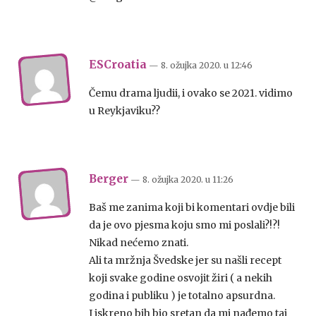
ESCroatia
— 8. ožujka 2020.
u
12:46
Čemu drama ljudii, i ovako se 2021. vidimo
u Reykjaviku??
Berger
— 8. ožujka 2020.
u
11:26
Baš me zanima koji bi komentari ovdje bili
da je ovo pjesma koju smo mi poslali?!?!
Nikad nećemo znati.
Ali ta mržnja Švedske jer su našli recept
koji svake godine osvojit žiri ( a nekih
godina i publiku ) je totalno apsurdna.
I iskreno bih bio sretan da mi nađemo taj