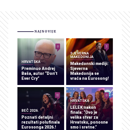
NAJNOVIJE
0
3
SJEVERNA
MAKEDONIJA
HRVATSKA
Makedonski mediji:
Preminuo Andrej
Sjeverna
Baša, autor “Don’t
Makedonija se
Ever Cry”
vraća na Eurosong!
11
0
HRVATSKA
LELEK nakon
BEČ 2026.
finala: “Ovo je
Poznati detaljni
velika stvar za
rezultati polufinala
Hrvatsku, ponosne
Eurosonga 2026.!
smo i sretne.”