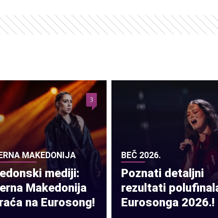
3
ERNA MAKEDONIJA
BEČ 2026.
donski mediji:
Poznati detaljni
verna Makedonija
rezultati polufinal
raća na Eurosong!
Eurosonga 2026.!