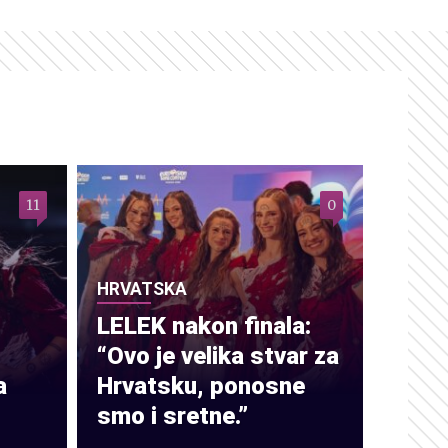
11
0
HRVATSKA
LELEK nakon finala:
“Ovo je velika stvar za
a
Hrvatsku, ponosne
smo i sretne.”