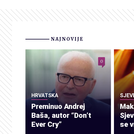
NAJNOVIJE
0
HRVATSKA
SJEV
Preminuo Andrej
Make
Baša, autor “Don’t
Sje
Ever Cry”
se v