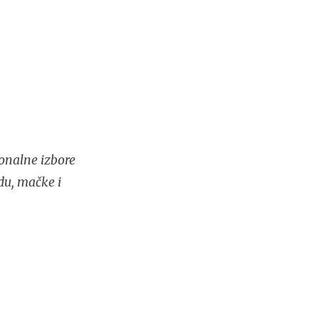
onalne izbore
du, mačke i