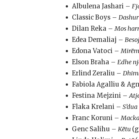
Albulena Jashari –
Fj
Classic Boys –
Dashuri
Dilan Reka –
Mos har
Edea Demaliaj –
Beso
Edona Vatoci –
Mirëm
Elson Braha –
Edhe nj
Erlind Zeraliu –
Dhimb
Fabiola Agalliu & Ag
Festina Mejzini –
Atj
Flaka Krelani –
S’dua 
Franc Koruni –
Mack
Genc Salihu –
Këtu
(g