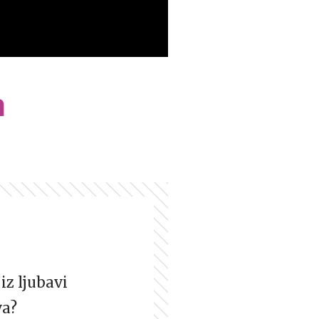
m
iz ljubavi
va?