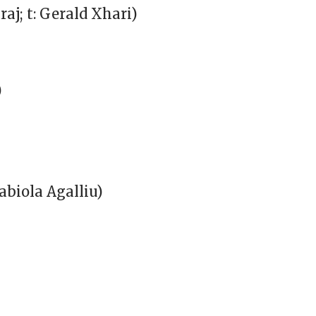
aj; t: Gerald Xhari)
)
Fabiola Agalliu)