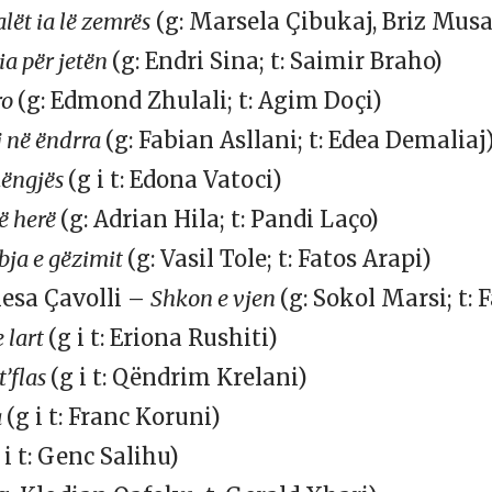
alët ia lë zemrës
(g: Marsela Çibukaj, Briz Musar
a për jetën
(g: Endri Sina; t: Saimir Braho)
ro
(g: Edmond Zhulali; t: Agim Doçi)
j në ëndrra
(g: Fabian Asllani; t: Edea Demaliaj
ëngjës
(g i t: Edona Vatoci)
ë herë
(g: Adrian Hila; t: Pandi Laço)
ja e gëzimit
(g: Vasil Tole; t: Fatos Arapi)
nesa Çavolli –
Shkon e vjen
(g: Sokol Marsi; t: 
e lart
(g i t: Eriona Rushiti)
t’flas
(g i t: Qëndrim Krelani)
a
(g i t: Franc Koruni)
 i t: Genc Salihu)