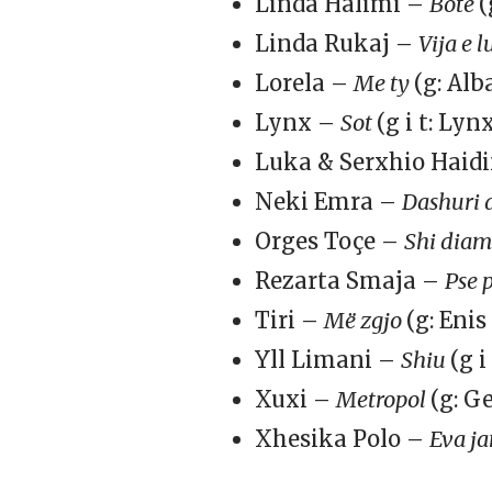
Linda Halimi –
Botë
(
Linda Rukaj –
Vija e 
Lorela –
Me ty
(g: Alb
Lynx –
Sot
(g i t: Lyn
Luka & Serxhio Haid
Neki Emra –
Dashuri 
Orges Toçe –
Shi dia
Rezarta Smaja –
Pse p
Tiri –
Më zgjo
(g: Enis
Yll Limani –
Shiu
(g i
Xuxi –
Metropol
(g: G
Xhesika Polo –
Eva j