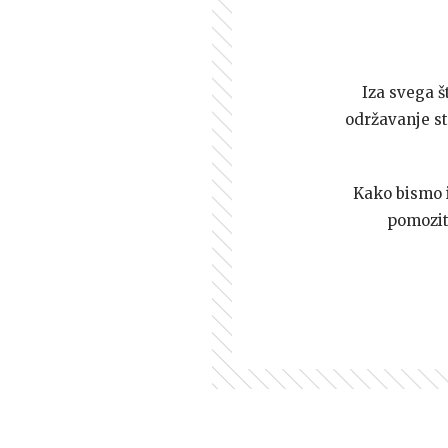
Iza svega š
održavanje st
Kako bismo i 
pomozi