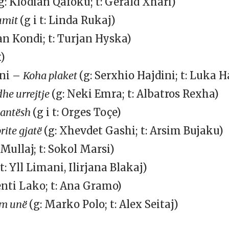
g: Klodian Qafoku; t: Gerald Xhari)
lumit
(g i t: Linda Rukaj)
an Kondi; t: Turjan Hyska)
x)
ini –
Koha plaket
(g: Serxhio Hajdini; t: Luka H
dhe urrejtje
(g: Neki Emra; t: Albatros Rexha)
mantësh
(g i t: Orges Toçe)
rite gjatë
(g: Xhevdet Gashi; t: Arsim Bujaku)
 Mullaj; t: Sokol Marsi)
 t: Yll Limani, Ilirjana Blakaj)
enti Lako; t: Ana Gramo)
am unë
(g: Marko Polo; t: Alex Seitaj)