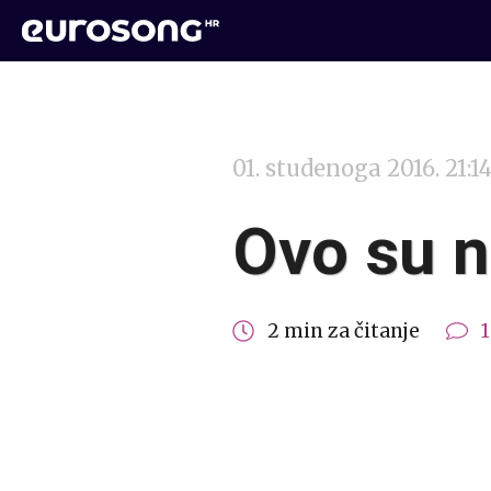
01. studenoga 2016. 21:1
Ovo su n
2 min za čitanje