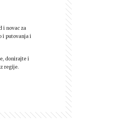
d i novac za
 i putovanja i
e, donirajte i
z regije.