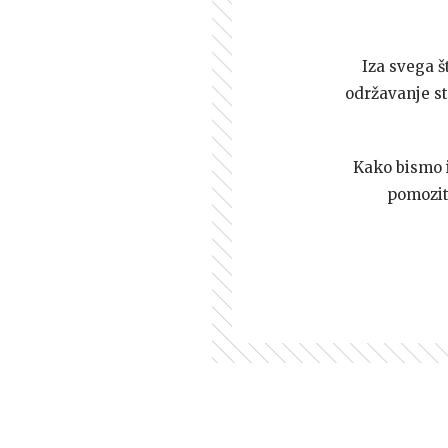
Iza svega š
održavanje st
Kako bismo i 
pomozi