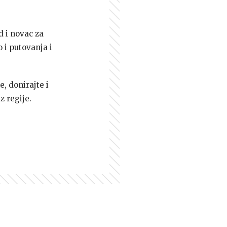
d i novac za
 i putovanja i
e, donirajte i
z regije.