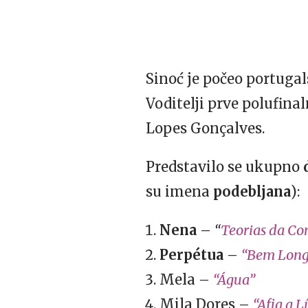
Sinoć je počeo portugal
Voditelji prve polufinal
Lopes Gonçalves.
Predstavilo se ukupno
su imena
podebljana
):
Nena
–
“
Teorias da Co
Perpétua
–
“Bem Long
Mela –
“Água”
Mila Dores –
“Afia a 