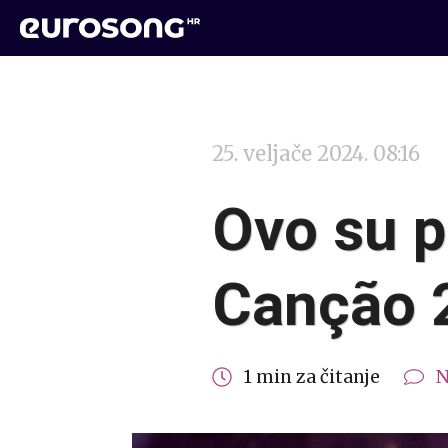
25. veljače 2024. 08:16
Ovo su pr
Canção 
1 min za čitanje
N