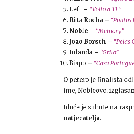
Left –
“Volto a Ti ”
Rita Rocha
–
“Pontos 
Noble
–
“Memory”
João Borsch
–
“Pelas 
Iolanda
–
“Grito”
Bispo –
“Casa Portugu
O petero je finalista od
ime, Nobleovo, izglasa
Iduće je subote na ras
natjecatelja
.