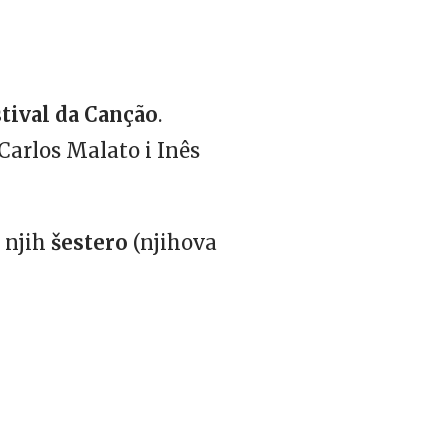
tival da Canção
.
 Carlos Malato i Inês
e njih
šestero
(njihova