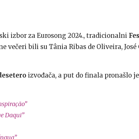
ski izbor za Eurosong 2024., tradicionalni
Fes
ne večeri bili su Tânia Ribas de Oliveira, José
desetero
izvođača, a put do finala pronašlo j
nspiração”
e Daqui”
Língua”