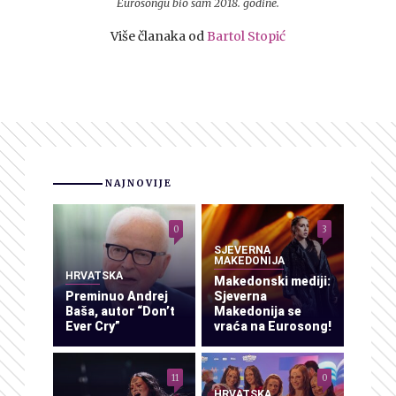
Eurosongu bio sam 2018. godine.
Više članaka od
Bartol Stopić
NAJNOVIJE
0
3
SJEVERNA
MAKEDONIJA
HRVATSKA
Makedonski mediji:
Preminuo Andrej
Sjeverna
Baša, autor “Don’t
Makedonija se
Ever Cry”
vraća na Eurosong!
11
0
HRVATSKA