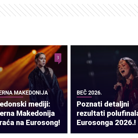
3
ERNA MAKEDONIJA
BEČ 2026.
donski mediji:
Poznati detaljni
verna Makedonija
rezultati polufinal
raća na Eurosong!
Eurosonga 2026.!