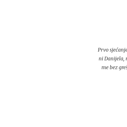
Prvo sjećanj
ni Danijela,
me bez greš