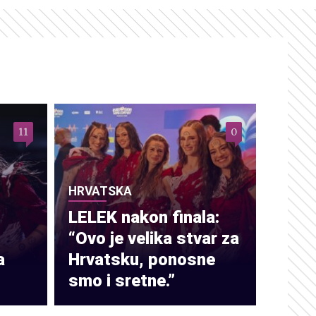
11
0
HRVATSKA
LELEK nakon finala:
“Ovo je velika stvar za
a
Hrvatsku, ponosne
smo i sretne.”