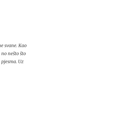
ne svane. Kao
 no nešto što
a pjesma. Uz
.