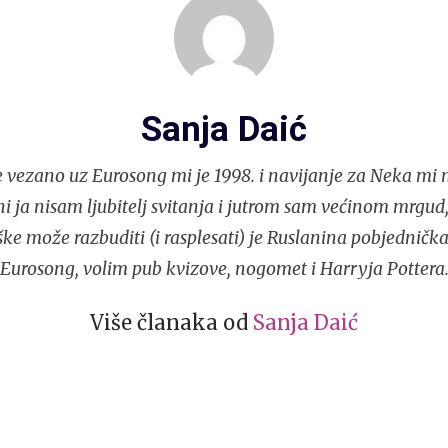
Sanja Daić
e vezano uz Eurosong mi je 1998. i navijanje za Neka mi 
 ni ja nisam ljubitelj svitanja i jutrom sam većinom mrgud,
ke može razbuditi (i rasplesati) je Ruslanina pobjedničk
Eurosong, volim pub kvizove, nogomet i Harryja Pottera
Više članaka od
Sanja Daić