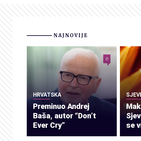
NAJNOVIJE
0
HRVATSKA
SJEV
Preminuo Andrej
Make
Baša, autor “Don’t
Sje
Ever Cry”
se v