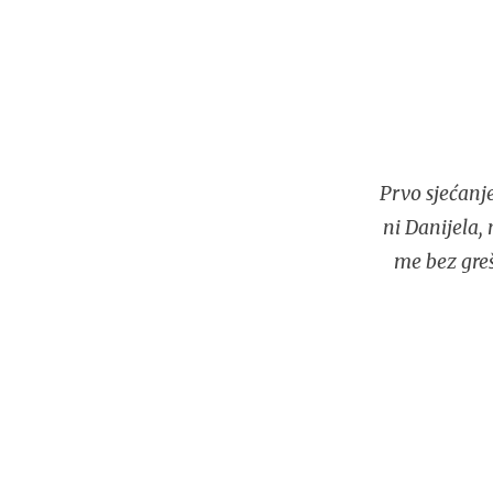
Prvo sjećanj
ni Danijela,
me bez greš