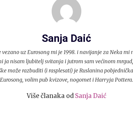
Sanja Daić
e vezano uz Eurosong mi je 1998. i navijanje za Neka mi 
 ni ja nisam ljubitelj svitanja i jutrom sam većinom mrgud,
ke može razbuditi (i rasplesati) je Ruslanina pobjedničk
Eurosong, volim pub kvizove, nogomet i Harryja Pottera
Više članaka od
Sanja Daić