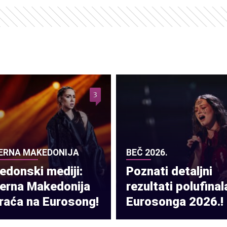
3
ERNA MAKEDONIJA
BEČ 2026.
donski mediji:
Poznati detaljni
verna Makedonija
rezultati polufinal
raća na Eurosong!
Eurosonga 2026.!