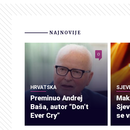
NAJNOVIJE
0
HRVATSKA
SJEV
Preminuo Andrej
Make
Baša, autor “Don’t
Sje
Ever Cry”
se v