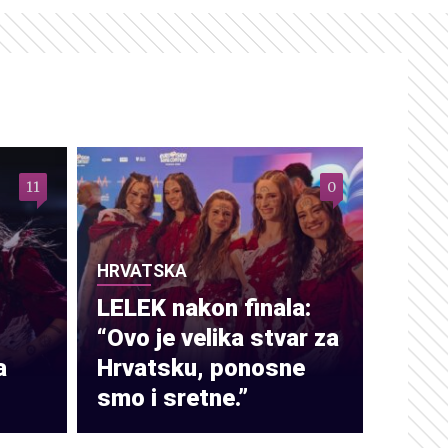
11
0
HRVATSKA
LELEK nakon finala:
“Ovo je velika stvar za
a
Hrvatsku, ponosne
smo i sretne.”