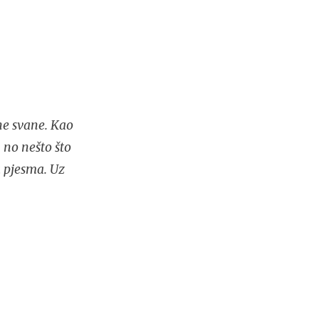
ne svane. Kao
 no nešto što
a pjesma. Uz
.