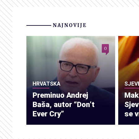
NAJNOVIJE
0
HRVATSKA
SJEV
Preminuo Andrej
Make
Baša, autor “Don’t
Sje
Ever Cry”
se v