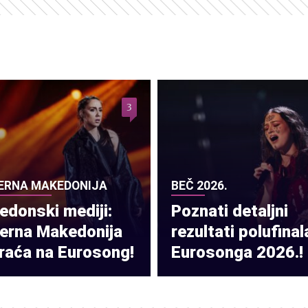
3
ERNA MAKEDONIJA
BEČ 2026.
donski mediji:
Poznati detaljni
verna Makedonija
rezultati polufinal
raća na Eurosong!
Eurosonga 2026.!