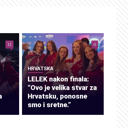
11
0
HRVATSKA
LELEK nakon finala:
“Ovo je velika stvar za
a
Hrvatsku, ponosne
smo i sretne.”