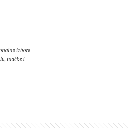
onalne izbore
du, mačke i