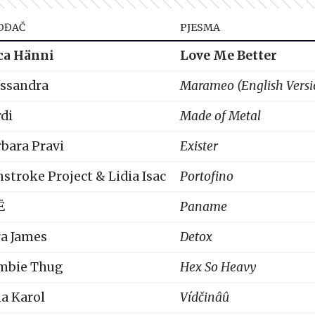
OĐAČ
PJESMA
ca Hänni
Love Me Better
essandra
Marameo (English Versi
di
Made of Metal
bara Pravi
Exister
stroke Project & Lidia Isac
Portofino
Ë
Paname
ra James
Detox
mbie Thug
Hex So Heavy
a Karol
Vídčinâû