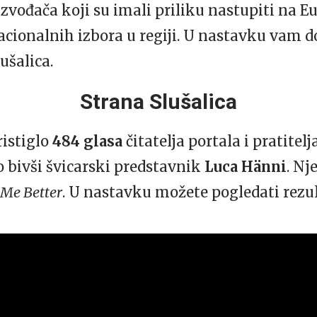
izvođača koji su imali priliku nastupiti na Eu
cionalnih izbora u regiji. U nastavku vam 
ušalica.
Strana Slušalica
ristiglo
484 glasa
čitatelja portala i pratite
io bivši švicarski predstavnik
Luca Hänni
. Nj
 Me Better
. U nastavku možete pogledati rezul