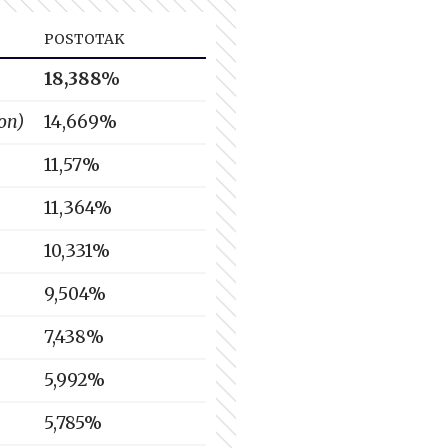
POSTOTAK
18,388%
on)
14,669%
11,57%
11,364%
10,331%
9,504%
7,438%
5,992%
5,785%