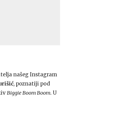
titelja našeg Instagram
rišić
, poznatiji pod
ziv
Biggie Boom Boom
. U