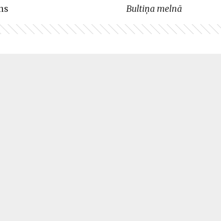
ns
Bultiņa melnā