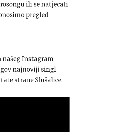
rosongu ili se natjecati
donosimo pregled
lja našeg Instagram
egov najnoviji singl
tate strane Slušalice.