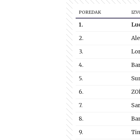
POREDAK
IZV
1.
Lu
2.
Al
3.
Lor
4.
Bar
5.
Sun
6.
ZO
7.
Sa
8.
Ba
9.
Tin