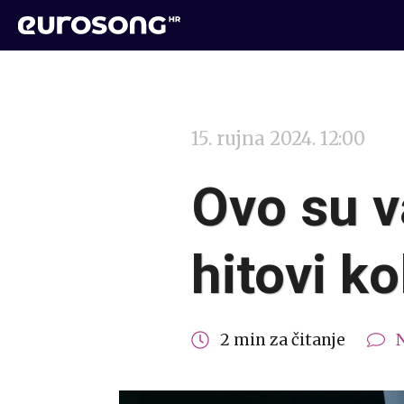
15. rujna 2024. 12:00
Ovo su va
hitovi k
2 min za čitanje