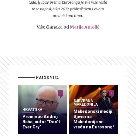
tada, ljubav prema Eurosongu je sve više rasla
te se naposljetku 2019. pridružujem i ovom
uredničkom timu.
Više članaka od
Marija Antolić
NAJNOVIJE
0
3
SJEVERNA
MAKEDONIJA
HRVATSKA
Makedonski mediji:
Preminuo Andrej
Sjeverna
Baša, autor “Don’t
Makedonija se
Ever Cry”
vraća na Eurosong!