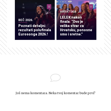
11
0
HRVATSKA
LELEK nakon
BEČ 2026.
finala: “Ovo je
Poznati detaljni
velika stvar za
rezultati polufinala
Hrvatsku, ponosne
Eurosonga 2026.!
smo i sretne.”
Još nema komentara. Neka tvoj komentar bude prvi?