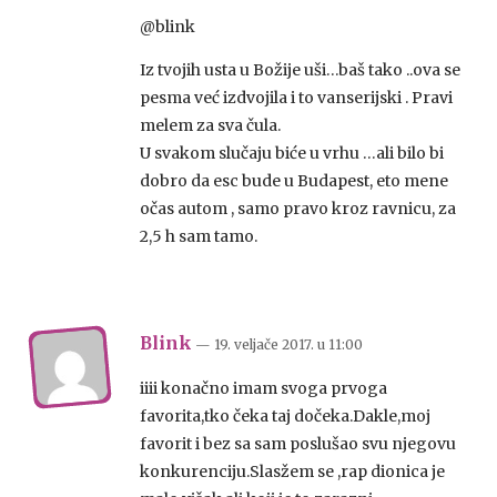
@blink
Iz tvojih usta u Božije uši…baš tako ..ova se
pesma već izdvojila i to vanserijski . Pravi
melem za sva čula.
U svakom slučaju biće u vrhu …ali bilo bi
dobro da esc bude u Budapest, eto mene
očas autom , samo pravo kroz ravnicu, za
2,5 h sam tamo.
Blink
— 19. veljače 2017.
u
11:00
iiii konačno imam svoga prvoga
favorita,tko čeka taj dočeka.Dakle,moj
favorit i bez sa sam poslušao svu njegovu
konkurenciju.Slasžem se ,rap dionica je