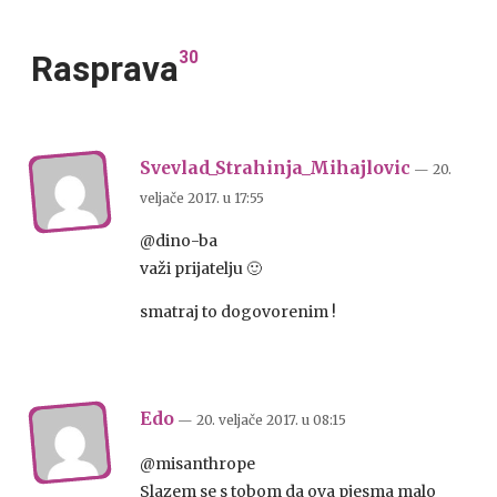
30
Rasprava
Svevlad_Strahinja_Mihajlovic
— 20.
veljače 2017.
u
17:55
@dino-ba
važi prijatelju 🙂
smatraj to dogovorenim !
Edo
— 20. veljače 2017.
u
08:15
@misanthrope
Slazem se s tobom da ova pjesma malo