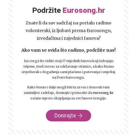
Podržite
Eurosong.hr
Znate li da sav sadržaj na portalu radimo
volonterski, iz ljubavi prema Eurosongu,
izvođačima i zajednici fanova?
Ako vam se sviđa što radimo, podržite nas!
Iza svega što vidite stoji 17 vrijednih fanova koji izdvajaju
vrijeme, trud i novac za održavanje stranice, a kako bismo
izvještavali s događanja sami plaćamo i putovanja i smještaj
na Dori i Eurosongu.
Kako bismo i dalje mogli biti tu za vas i donositi vam
zanimljive sadržaje, donirajte i pomozite da
eurosong.hr
ostane mjesto okupljanja za sve fanove iz regije.
Donirajte