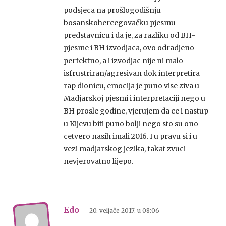
podsjeca na prošlogodišnju
bosanskohercegovačku pjesmu
predstavnicu i da je, za razliku od BH-
pjesme i BH izvodjaca, ovo odradjeno
perfektno, a i izvodjac nije ni malo
isfrustriran/agresivan dok interpretira
rap dionicu, emocija je puno vise ziva u
Madjarskoj pjesmi i interpretaciji nego u
BH prosle godine, vjerujem da ce i nastup
u Kijevu biti puno bolji nego sto su ono
cetvero nasih imali 2016. I u pravu si i u
vezi madjarskog jezika, fakat zvuci
nevjerovatno lijepo.
Edo
— 20. veljače 2017.
u
08:06