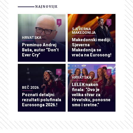
NAJNOVIJE
0
3
SJEVERNA
MAKEDONIJA
HRVATSKA
Makedonski mediji:
Preminuo Andrej
Sjeverna
Baša, autor “Don’t
Makedonija se
Ever Cry”
vraća na Eurosong!
11
0
HRVATSKA
LELEK nakon
BEČ 2026.
finala: “Ovo je
Poznati detaljni
velika stvar za
rezultati polufinala
Hrvatsku, ponosne
Eurosonga 2026.!
smo i sretne.”