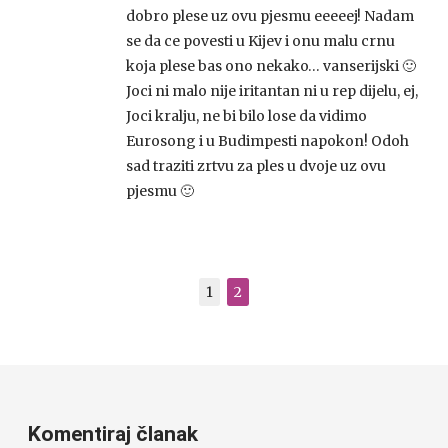
dobro plese uz ovu pjesmu eeeeej! Nadam
se da ce povesti u Kijev i onu malu crnu
koja plese bas ono nekako… vanserijski 🙂
Joci ni malo nije iritantan ni u rep dijelu, ej,
Joci kralju, ne bi bilo lose da vidimo
Eurosong i u Budimpesti napokon! Odoh
sad traziti zrtvu za ples u dvoje uz ovu
pjesmu 🙂
1
2
Komentiraj članak