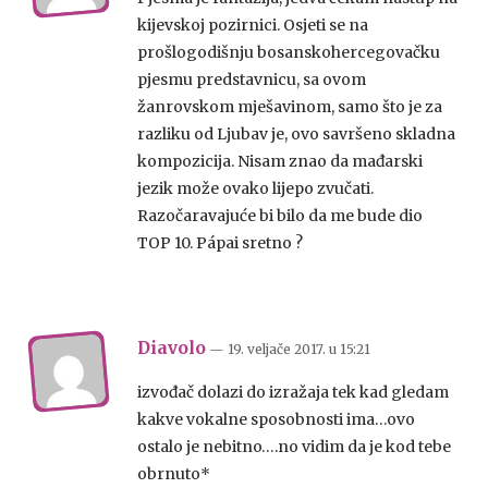
kijevskoj pozirnici. Osjeti se na
prošlogodišnju bosanskohercegovačku
pjesmu predstavnicu, sa ovom
žanrovskom mješavinom, samo što je za
razliku od Ljubav je, ovo savršeno skladna
kompozicija. Nisam znao da mađarski
jezik može ovako lijepo zvučati.
Razočaravajuće bi bilo da me bude dio
TOP 10. Pápai sretno ?
Diavolo
— 19. veljače 2017.
u
15:21
izvođač dolazi do izražaja tek kad gledam
kakve vokalne sposobnosti ima…ovo
ostalo je nebitno….no vidim da je kod tebe
obrnuto*