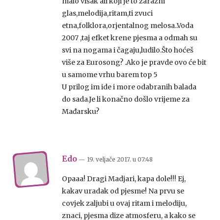
malo višak ali koji je to zarazni
glas,melodija,ritam,ti zvuci
etna,folklora,orjentalnog melosa..Voda
2007 ,taj efket krene pjesma a odmah su
svi na nogama i čagaju,ludilo.Što hoćeš
više za Eurosong? .Ako je pravde ovo će bit
u samome vrhu barem top 5
U prilog im ide i more odabranih balada
do sada.Je li konačno došlo vrijeme za
Mađarsku?
Edo
— 19. veljače 2017.
u
07:48
Opaaa! Dragi Madjari, kapa dole!!! Ej,
kakav uradak od pjesme! Na prvu se
covjek zaljubi u ovaj ritam i melodiju,
znaci, pjesma dize atmosferu, a kako se