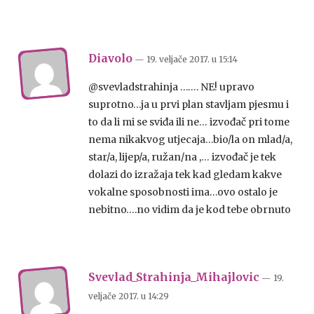
Diavolo
— 19. veljače 2017.
u
15:14
@svevladstrahinja ……. NE! upravo
suprotno…ja u prvi plan stavljam pjesmu i
to da li mi se sviđa ili ne… izvođač pri tome
nema nikakvog utjecaja…bio/la on mlad/a,
star/a, lijep/a, ružan/na ,… izvođač je tek
dolazi do izražaja tek kad gledam kakve
vokalne sposobnosti ima…ovo ostalo je
nebitno….no vidim da je kod tebe obrnuto
Svevlad_Strahinja_Mihajlovic
— 19.
veljače 2017.
u
14:29