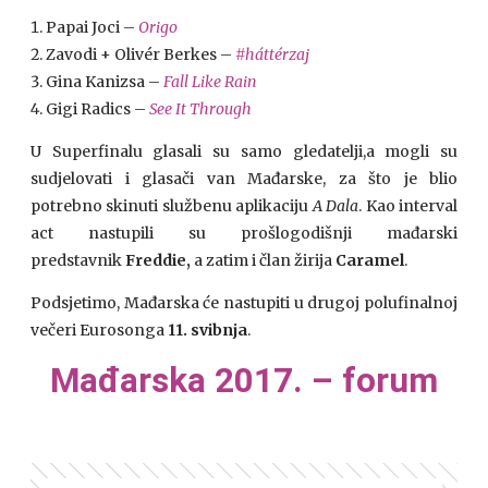
Papai Joci –
Origo
Zavodi + Olivér Berkes –
#háttérzaj
Gina Kanizsa –
Fall Like Rain
Gigi Radics –
See It Through
U Superfinalu glasali su samo gledatelji,a mogli su
sudjelovati i glasači van Mađarske, za što je blio
potrebno skinuti službenu aplikaciju
A Dala
. Kao interval
act nastupili su prošlogodišnji mađarski
predstavnik
Freddie,
a zatim i član žirija
Caramel
.
Podsjetimo, Mađarska će nastupiti u drugoj polufinalnoj
večeri Eurosonga
11. svibnja
.
Mađarska 2017. – forum