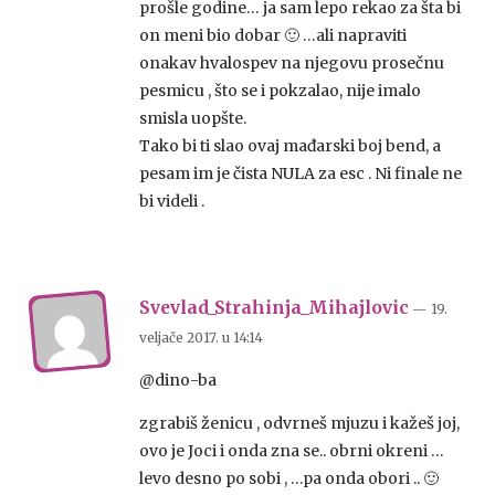
prošle godine… ja sam lepo rekao za šta bi
on meni bio dobar 🙂 …ali napraviti
onakav hvalospev na njegovu prosečnu
pesmicu , što se i pokzalao, nije imalo
smisla uopšte.
Tako bi ti slao ovaj mađarski boj bend, a
pesam im je čista NULA za esc . Ni finale ne
bi videli .
Svevlad_Strahinja_Mihajlovic
— 19.
veljače 2017.
u
14:14
@dino-ba
zgrabiš ženicu , odvrneš mjuzu i kažeš joj,
ovo je Joci i onda zna se.. obrni okreni …
levo desno po sobi , …pa onda obori .. 🙂