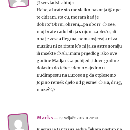
@svevladstrahinja
Hehe, a brate sto me slatko nasmija 🙂 opet
te citiram, sta cu, moram kad je
dobro:"Obrni, okreni,…pa obori" 🙂 Eee,
moj brate rado bih ja s njom zaples'o, ali
ona je zesca flegma, nema osjecaja ni za
muziku ni za ritam k'o ni ja za astronomiju
ili insekte 🙂 Ali, imam prijedlog: ako ove
godine Madjarska pobijedi, iduce godine
dolazim do tebe i idemo zajedno u
Budimpestu na Eurosong da otplesemo
Jopino remek djelo od pjesme! 🙂 Ha, drug,
moze? 🙂
Marks
— 19. veljače 2017.
u
20:30
Pjesma je fantazija, jedva čekam nastup na