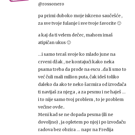
@rossonero
pa primi duboko moje iskreno saučešće ,
za sve tvoje fulanje i sve tvoje favorite 🙂
a kaj da ti velem dečec, mahom imaš
atipičan ukus 🙂
…i samo teraš svoje ko mlado june na
crveni džak , ne kontajući kako neka
psama treba da prođe na escu ..da li smo to
već čuli mali milion puta, čak ideš toliko
daleko da ako te neko šarmira od izvođača
ti navijaš za njega , a za pesmu i ne haješ …
i to nije samo tvoj problem , to je problem
većine ovde..
Meni kad se ne dopada pesma (ili ne
dovoljno) , ja opletem po njoj i po izvođaču
radova bez obzira … napr na Fredija