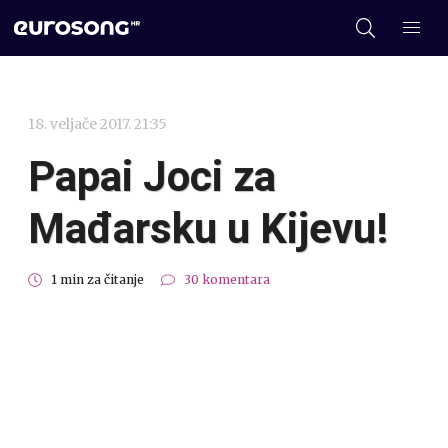
18. veljače 2017. 21:35
Papai Joci za
Mađarsku u Kijevu!
1 min za čitanje
30 komentara