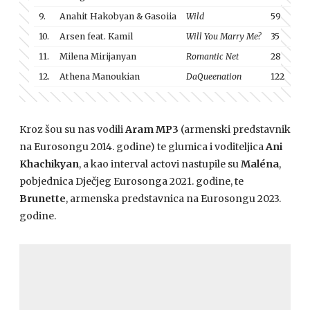
9.
Anahit Hakobyan & Gasoiia
Wild
59
56
10.
Arsen feat. Kamil
Will You Marry Me?
35
7
11.
Milena Mirijanyan
Romantic Net
28
14
12.
Athena Manoukian
DaQueenation
122
70
Kroz šou su nas vodili
Aram
MP3
(armenski predstavnik
na Eurosongu 2014. godine) te glumica i voditeljica
Ani
Khachikyan
, a kao interval actovi nastupile su
Maléna
,
pobjednica Dječjeg Eurosonga 2021. godine, te
Brunette
, armenska predstavnica na Eurosongu 2023.
godine.