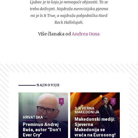
Ljubav je to koju je nemoguće objasniti. To se
treba doživjeti. Najdraža eurovizijska pjesma
mi je Is It True, a najdraža pobjednička Hard
Rock Hallelujah.
Više članaka od
Andrea Gusa
NAJNOVIJE
0
3
SJEVERNA
MAKEDONIJA
HRVATSKA
Makedonski mediji:
Preminuo Andrej
Sjeverna
Baša, autor “Don’t
Makedonija se
Ever Cry”
vraća na Eurosong!