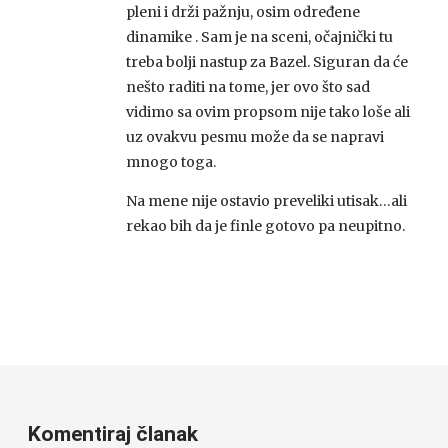
pleni i drži pažnju, osim određene
dinamike . Sam je na sceni, očajnički tu
treba bolji nastup za Bazel. Siguran da će
nešto raditi na tome, jer ovo što sad
vidimo sa ovim propsom nije tako loše ali
uz ovakvu pesmu može da se napravi
mnogo toga.
Na mene nije ostavio preveliki utisak…ali
rekao bih da je finle gotovo pa neupitno.
Komentiraj članak