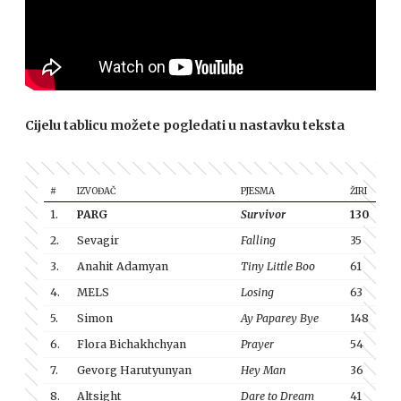
Cijelu tablicu možete pogledati u nastavku teksta
#
IZVOĐAČ
PJESMA
ŽIRI
PUB
1.
PARG
Survivor
130
84
2.
Sevagir
Falling
35
0
3.
Anahit Adamyan
Tiny Little Boo
61
35
4.
MELS
Losing
63
28
5.
Simon
Ay Paparey Bye
148
49
6.
Flora Bichakhchyan
Prayer
54
21
7.
Gevorg Harutyunyan
Hey Man
36
42
8.
Altsight
Dare to Dream
41
0