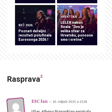
11
0
HRVATSKA
LELEK nakon
BEČ 2026.
finala: “Ovo je
Poznati detaljni
velika stvar za
rezultati polufinala
Hrvatsku, ponosne
Eurosonga 2026.!
smo i sretne.”
2
Rasprava
ESC fan
— 16. veljače 2025.
u
23:28
Užas, Athena Manoukian servirala