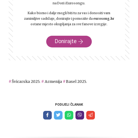
na Dori i Eurosongu.
Kako bismo i dalje mogli biti tu za vas i donositi vam
zanimljive sadržaje, donirajte i pomozite da
eurosong.hr
ostane mjesto okupljanja za sve fanove iz regije.
Donirajte
Švicarska 2025.
Armenija
Basel 2025.
PODIJELI ČLANAK