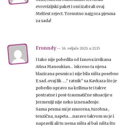
evrovizijski paket i oni izabrali ovaj
Melfest reject. Trenutno najgora pjesma
za sada!
Fronndy
— 16. veljače 2025.
u
21:15
I tako nije pobedila od fanova izvikana
Atina Manoukian… iskreno ta njena
blazirana pesmica i nije bila ništa posebno
E sad..ovaj lik ….” ratnik” sa Kavkaza što je
pobedio upravo na krilima te i takve
postratne i post-traumatične situacije u
Jermeniji nije neko iznenađenje.
Sama pesma mi je smorena, turobna ,
tenzična, napeta….naravo takvom su je i
napravili ali tu nema ništa al baš ništa što