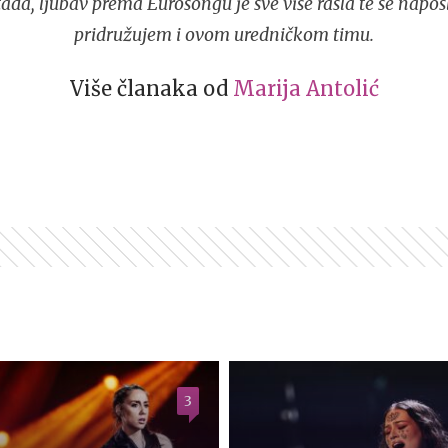
tada, ljubav prema Eurosongu je sve više rasla te se napos
pridružujem i ovom uredničkom timu.
Više članaka od
Marija Antolić
3