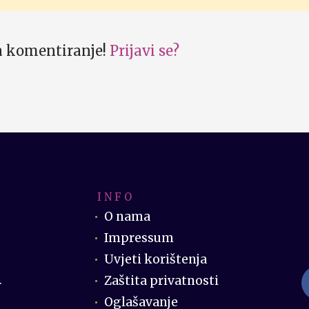
za komentiranje!
Prijavi se?
I N F O
O nama
Impressum
Uvjeti korištenja
Zaštita privatnosti
.
Oglašavanje