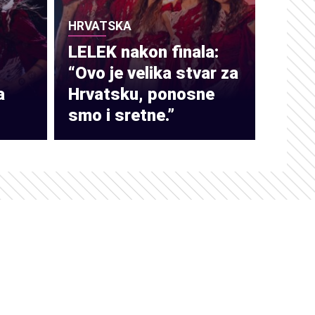
HRVATSKA
LELEK nakon finala:
“Ovo je velika stvar za
a
Hrvatsku, ponosne
smo i sretne.”