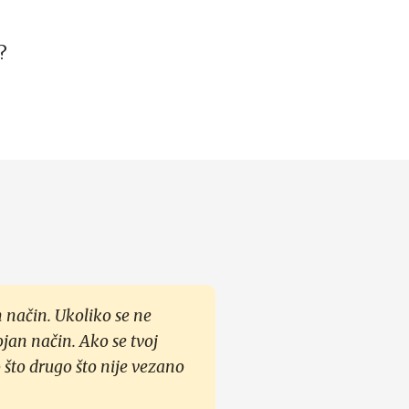
?
 način. Ukoliko se ne
ojan način. Ako se tvoj
 što drugo što nije vezano