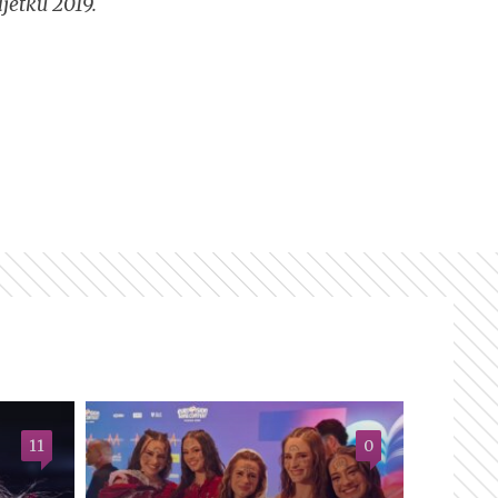
ljetku 2019.
11
0