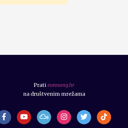
Prati
eurosong.hr
na društvenim mrežama