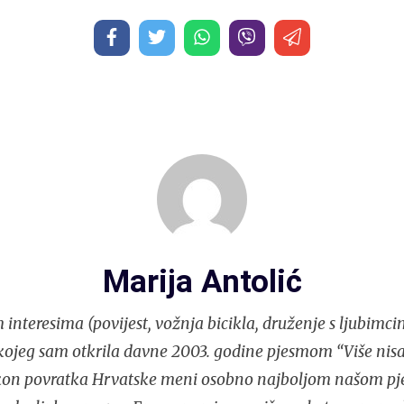
Marija Antolić
nteresima (povijest, vožnja bicikla, druženje s ljubimcima
kojeg sam otkrila davne 2003. godine pjesmom “Više nisa
akon povratka Hrvatske meni osobno najboljom našom p