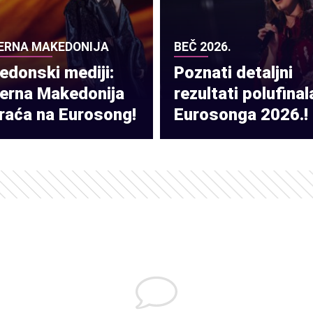
ERNA MAKEDONIJA
BEČ 2026.
donski mediji:
Poznati detaljni
verna Makedonija
rezultati polufinal
raća na Eurosong!
Eurosonga 2026.!