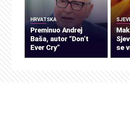
HRVATSKA
SJEV
Preminuo Andrej
Make
Baša, autor “Don’t
Sje
Ever Cry”
se v