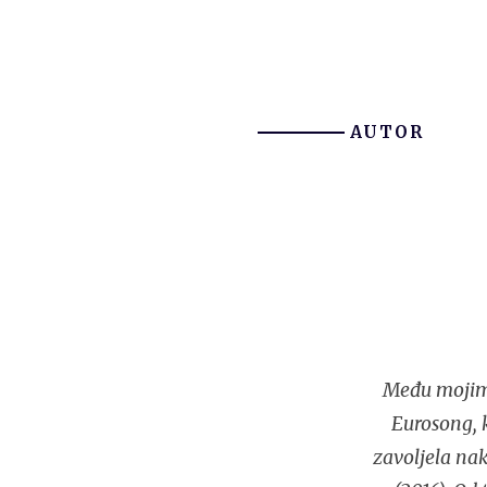
AUTOR
Među mojim i
Eurosong, 
zavoljela n