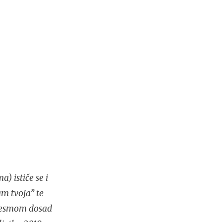
) ističe se i
m tvoja” te
jesmom dosad