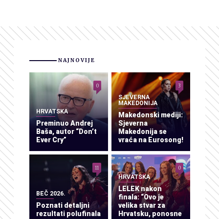
NAJNOVIJE
0
3
SJEVERNA
MAKEDONIJA
HRVATSKA
Makedonski mediji:
Preminuo Andrej
Sjeverna
Baša, autor “Don’t
Makedonija se
Ever Cry”
vraća na Eurosong!
11
0
HRVATSKA
LELEK nakon
BEČ 2026.
finala: “Ovo je
Poznati detaljni
velika stvar za
rezultati polufinala
Hrvatsku, ponosne