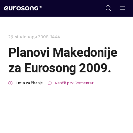
29. studenoga 2008. 14:44
Planovi Makedonije
za Eurosong 2009.
1 min za čitanje
Napiši prvi komentar