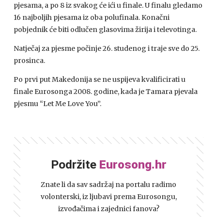
pjesama, a po 8 iz svakog će ići u finale. U finalu gledamo
16 najboljih pjesama iz oba polufinala. Konačni
pobjednik će biti odlučen glasovima žirija i televotinga.
Natječaj za pjesme počinje 26. studenog i traje sve do 25.
prosinca.
Po prvi put Makedonija se ne uspijeva kvalificirati u
finale Eurosonga 2008. godine, kada je Tamara pjevala
pjesmu “Let Me Love You”.
Podržite
Eurosong.hr
Znate li da sav sadržaj na portalu radimo
volonterski, iz ljubavi prema Eurosongu,
izvođačima i zajednici fanova?