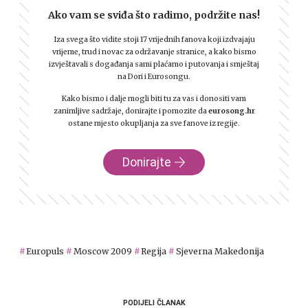
Ako vam se sviđa što radimo, podržite nas!
Iza svega što vidite stoji 17 vrijednih fanova koji izdvajaju
vrijeme, trud i novac za održavanje stranice, a kako bismo
izvještavali s događanja sami plaćamo i putovanja i smještaj
na Dori i Eurosongu.
Kako bismo i dalje mogli biti tu za vas i donositi vam
zanimljive sadržaje, donirajte i pomozite da
eurosong.hr
ostane mjesto okupljanja za sve fanove iz regije.
Donirajte
Europuls
Moscow 2009
Regija
Sjeverna Makedonija
PODIJELI ČLANAK