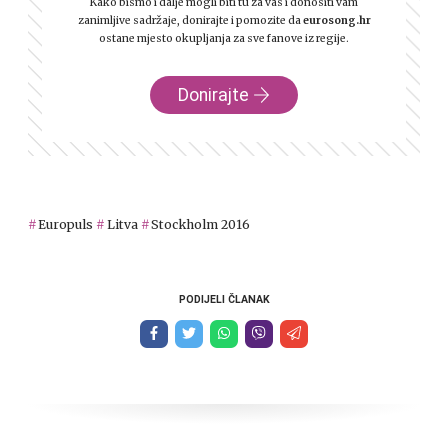
Kako bismo i dalje mogli biti tu za vas i donositi vam
zanimljive sadržaje, donirajte i pomozite da
eurosong.hr
ostane mjesto okupljanja za sve fanove iz regije.
Donirajte
Europuls
Litva
Stockholm 2016
PODIJELI ČLANAK