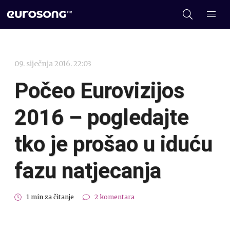
09. siječnja 2016. 22:03
Počeo Eurovizijos
2016 – pogledajte
tko je prošao u iduću
fazu natjecanja
1 min za čitanje
2 komentara