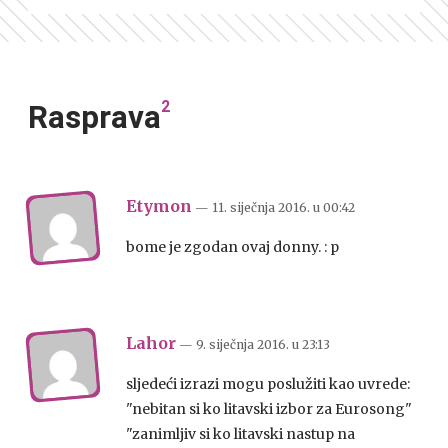
2
Rasprava
Etymon
— 11. siječnja 2016.
u
00:42
bome je zgodan ovaj donny. : p
Lahor
— 9. siječnja 2016.
u
23:13
sljedeći izrazi mogu poslužiti kao uvrede:
"nebitan si ko litavski izbor za Eurosong"
"zanimljiv si ko litavski nastup na