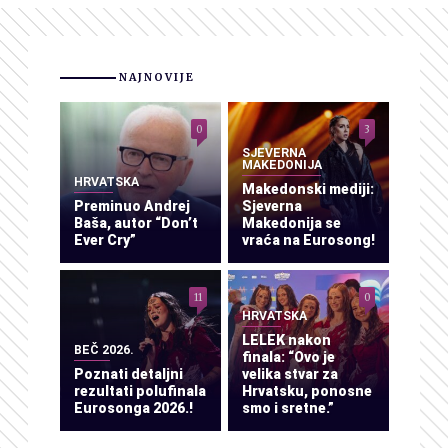
NAJNOVIJE
0
3
SJEVERNA
MAKEDONIJA
HRVATSKA
Makedonski mediji:
Preminuo Andrej
Sjeverna
Baša, autor “Don’t
Makedonija se
Ever Cry”
vraća na Eurosong!
11
0
HRVATSKA
LELEK nakon
BEČ 2026.
finala: “Ovo je
Poznati detaljni
velika stvar za
rezultati polufinala
Hrvatsku, ponosne
Eurosonga 2026.!
smo i sretne.”