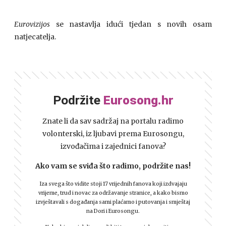
Eurovizijos
se nastavlja idući tjedan s novih osam
natjecatelja.
Podržite
Eurosong.hr
Znate li da sav sadržaj na portalu radimo
volonterski, iz ljubavi prema Eurosongu,
izvođačima i zajednici fanova?
Ako vam se sviđa što radimo, podržite nas!
Iza svega što vidite stoji 17 vrijednih fanova koji izdvajaju
vrijeme, trud i novac za održavanje stranice, a kako bismo
izvještavali s događanja sami plaćamo i putovanja i smještaj
na Dori i Eurosongu.