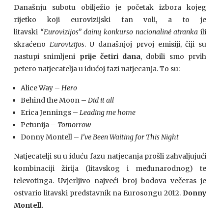
Današnju subotu obilježio je početak izbora kojeg
rijetko koji eurovizijski fan voli, a to je
litavski
“Eurovizijos” dainų konkurso nacionalinė atranka
ili
skraćeno
Eurovizijos
. U današnjoj prvoj emisiji, čiji su
nastupi snimljeni
prije četiri dana
, dobili smo prvih
petero natjecatelja u idućoj fazi natjecanja. To su:
Alice Way –
Hero
Behind the Moon –
Did it all
Erica Jennings –
Leading me home
Petunija –
Tomorrow
Donny Montell –
I’ve Been Waiting for This Night
Natjecatelji su u iduću fazu natjecanja prošli zahvaljujući
kombinaciji žirija (litavskog i međunarodnog) te
televotinga. Uvjerljivo najveći broj bodova večeras je
ostvario litavski predstavnik na Eurosongu 2012.
Donny
Montell.