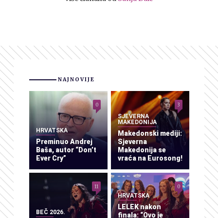
NAJNOVIJE
0
3
SJEVERNA
MAKEDONIJA
HRVATSKA
Makedonski mediji:
Preminuo Andrej
Sjeverna
Baša, autor “Don’t
Makedonija se
Ever Cry”
vraća na Eurosong!
11
0
HRVATSKA
LELEK nakon
BEČ 2026.
finala: “Ovo je