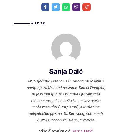
AUTOR
Sanja Daić
Prvo sjećanje vezano uz Eurosong mi je 1998. i
navijanje za Neka mi ne svane. Kao ni Danijela,
ni ja nisam ljubitelj svitanja i jutrom sam
većinom mrgud, no nešto što me bez greške
može razbuditi (i rasplesati) je Ruslanina
pobjednička pjesma. Uz Eurosong, volim pub
kvizove, nogomet i Harryja Pottera.
Više članaka od
Sanja Daić