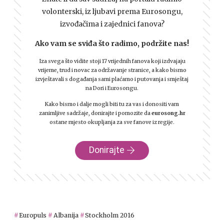
volonterski, iz ljubavi prema Eurosongu,
izvođačima i zajednici fanova?
Ako vam se sviđa što radimo, podržite nas!
Iza svega što vidite stoji 17 vrijednih fanova koji izdvajaju
vrijeme, trud i novac za održavanje stranice, a kako bismo
izvještavali s događanja sami plaćamo i putovanja i smještaj
na Dori i Eurosongu.
Kako bismo i dalje mogli biti tu za vas i donositi vam
zanimljive sadržaje, donirajte i pomozite da
eurosong.hr
ostane mjesto okupljanja za sve fanove iz regije.
Donirajte
Europuls
Albanija
Stockholm 2016