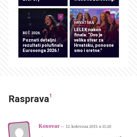
11
0
HRVATSKA
LELEK nakon
BEČ 2026.
finala: “Ovo je
Poznati detaljni
velika stvar za
rezultati polufinala
Hrvatsku, ponosne
Eurosonga 2026.!
smo i sretne.”
1
Rasprava
Kosovar
— 12. kolovoza 2015.
u
11:20