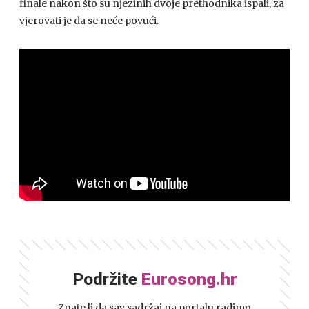
finale nakon što su njezinih dvoje prethodnika ispali, za
vjerovati je da se neće povući.
Podržite
Eurosong.hr
Znate li da sav sadržaj na portalu radimo