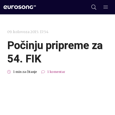
09. kolovoza 2015. 17:54
Počinju pripreme za
54. FIK
1 min za čitanje
1 komentar