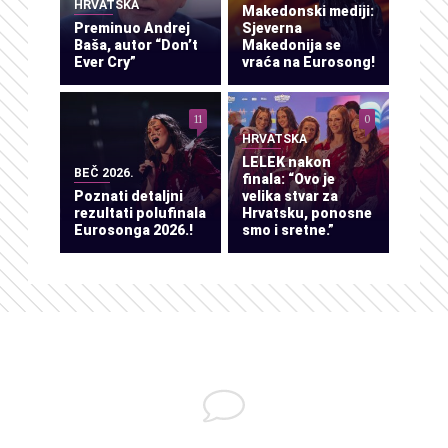
HRVATSKA
Makedonski mediji:
Preminuo Andrej
Sjeverna
Baša, autor “Don’t
Makedonija se
Ever Cry”
vraća na Eurosong!
11
0
HRVATSKA
LELEK nakon
BEČ 2026.
finala: “Ovo je
Poznati detaljni
velika stvar za
rezultati polufinala
Hrvatsku, ponosne
Eurosonga 2026.!
smo i sretne.”