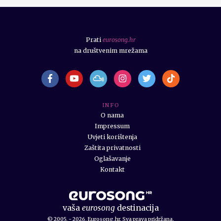
Prati
eurosong.hr
na društvenim mrežama
I N F O
O nama
Impressum
Uvjeti korištenja
Zaštita privatnosti
Oglašavanje
Kontakt
vaša
eurosong
destinacija
© 2005. - 2026. Eurosong.hr. Sva prava pridržana.