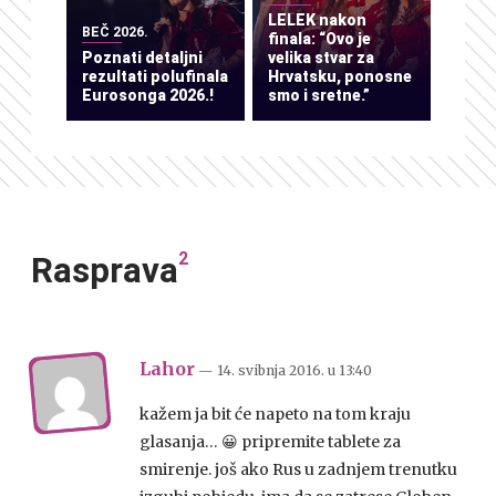
LELEK nakon
BEČ 2026.
finala: “Ovo je
Poznati detaljni
velika stvar za
rezultati polufinala
Hrvatsku, ponosne
Eurosonga 2026.!
smo i sretne.”
2
Rasprava
Lahor
— 14. svibnja 2016.
u
13:40
kažem ja bit će napeto na tom kraju
glasanja… 😀 pripremite tablete za
smirenje. još ako Rus u zadnjem trenutku