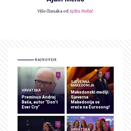
Više članaka od
Ajdin Mehić
NAJNOVIJE
0
3
SJEVERNA
MAKEDONIJA
HRVATSKA
Makedonski mediji:
Preminuo Andrej
Sjeverna
Baša, autor “Don’t
Makedonija se
Ever Cry”
vraća na Eurosong!
11
0
HRVATSKA