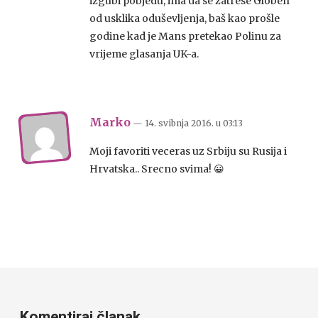
izgubi pobjedu, ima da se zatrese Globen
od usklika oduševljenja, baš kao prošle
godine kad je Mans pretekao Polinu za
vrijeme glasanja UK-a.
Marko
— 14. svibnja 2016.
u
03:13
Moji favoriti veceras uz Srbiju su Rusija i
Hrvatska.. Srecno svima! 😀
Komentiraj članak