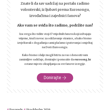
Znate li da sav sadržaj na portalu radimo
volonterski, iz ljubavi prema Eurosongu,
izvođačima i zajednici fanova?
Ako vam se sviđa što radimo, podržite nas!
Iza svega što vidite stoji 17 vrijednih fanova koji izdvajaju
vrijeme, trud i novac za održavanje stranice, a kako bismo
izvještavali s događanja sami plaćamo i putovanja i smještaj
na Dori i Eurosongu.
Kako bismo i dalje mogli biti tu za vas i donositi vam
zanimljive sadržaje, donirajte i pomozite da
eurosong.hr
ostane mjesto okupljanja za sve fanove iz regije.
Donirajte
Europuls
Stockholm 2016