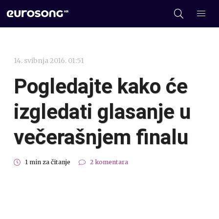
14. svibnja 2016. 01:51
Pogledajte kako će
izgledati glasanje u
večerašnjem finalu
1 min za čitanje
2 komentara