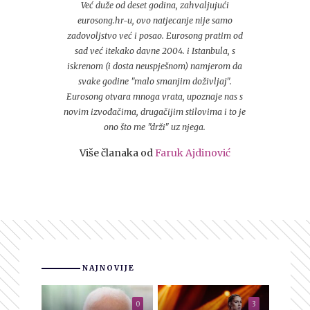
Već duže od deset godina, zahvaljujući
eurosong.hr-u, ovo natjecanje nije samo
zadovoljstvo već i posao. Eurosong pratim od
sad već itekako davne 2004. i Istanbula, s
iskrenom (i dosta neuspješnom) namjerom da
svake godine "malo smanjim doživljaj".
Eurosong otvara mnoga vrata, upoznaje nas s
novim izvođačima, drugačijim stilovima i to je
ono što me "drži" uz njega.
Više članaka od
Faruk Ajdinović
NAJNOVIJE
0
3