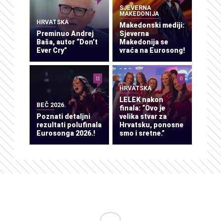
SJEVERNA
MAKEDONIJA
HRVATSKA
Makedonski mediji:
Preminuo Andrej
Sjeverna
Baša, autor “Don’t
Makedonija se
Ever Cry”
vraća na Eurosong!
11
0
HRVATSKA
LELEK nakon
BEČ 2026.
finala: “Ovo je
Poznati detaljni
velika stvar za
rezultati polufinala
Hrvatsku, ponosne
Eurosonga 2026.!
smo i sretne.”