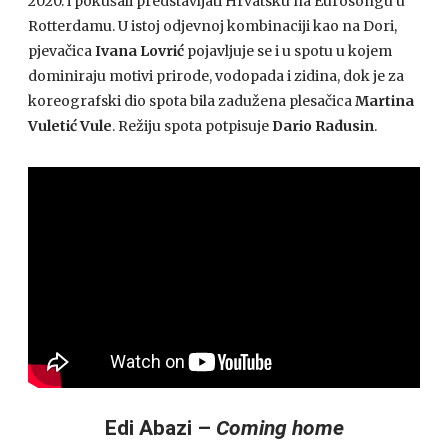
2020. i pokušali predstavljati Hrvatsku na Eurosongu u
Rotterdamu. U istoj odjevnoj kombinaciji kao na Dori,
pjevačica
Ivana Lovrić
pojavljuje se i u spotu u kojem
dominiraju motivi prirode, vodopada i zidina, dok je za
koreografski dio spota bila zadužena plesačica
Martina
Vuletić Vule
. Režiju spota potpisuje
Dario Radusin
.
Edi Abazi –
Coming home