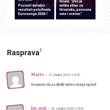
finala: “Ovo je
Poznati detaljni
velika stvar za
rezultati polufinala
Hrvatsku, ponosne
Eurosonga 2026.!
smo i sretne.”
2
Rasprava
Mario
— 17. ožujka 2020.
u
14:17
Sramota da za divlji vjetre nema spota!
lac_maj
— 16. ožujka 2020.
u
17:10