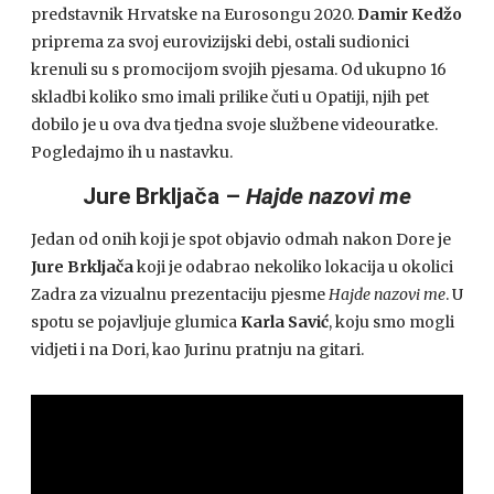
predstavnik Hrvatske na Eurosongu 2020.
Damir Kedžo
priprema za svoj eurovizijski debi, ostali sudionici
krenuli su s promocijom svojih pjesama. Od ukupno 16
skladbi koliko smo imali prilike čuti u Opatiji, njih pet
dobilo je u ova dva tjedna svoje službene videouratke.
Pogledajmo ih u nastavku.
Jure Brkljača –
Hajde nazovi me
Jedan od onih koji je spot objavio odmah nakon Dore je
Jure Brkljača
koji je odabrao nekoliko lokacija u okolici
Zadra za vizualnu prezentaciju pjesme
Hajde nazovi me
. U
spotu se pojavljuje glumica
Karla Savić
, koju smo mogli
vidjeti i na Dori, kao Jurinu pratnju na gitari.