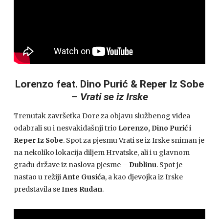
Lorenzo feat. Dino Purić & Reper Iz Sobe
–
Vrati se iz Irske
Trenutak završetka Dore za objavu službenog videa
odabrali su i nesvakidašnji trio
Lorenzo, Dino Purić i
Reper Iz Sobe
. Spot za pjesmu Vrati se iz Irske sniman je
na nekoliko lokacija diljem Hrvatske, ali i u glavnom
gradu države iz naslova pjesme –
Dublinu
. Spot je
nastao u režiji
Ante Gusića
, a kao djevojka iz Irske
predstavila se
Ines Rudan
.