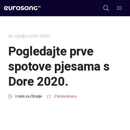
16. ožujka 2020. 08:33
Pogledajte prve
spotove pjesama s
Dore 2020.
3 min za čitanje
2 komentara