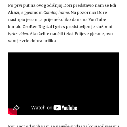
Po prvi put na ovogodišnjoj Dori predstavio nam se
Edi
Abazi,
s pjesmom
Coming home
. Na pozornici Dore
nastupio je sam, a prije nekoliko dana na YouTube
kanalu
CroRec Digital Lyrics
predstavljen je službeni
lyrics video
. Ako želite naučiti tekst Edijeve pjesme, ovo
vam je vrlo dobra prilika.
Koji spot od ovih vam se najviše sviđa i za koju još pjesmu