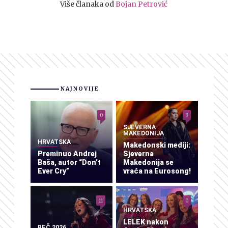
Više članaka od
Bojan Petrović
NAJNOVIJE
0
3
SJEVERNA
MAKEDONIJA
HRVATSKA
Makedonski mediji:
Preminuo Andrej
Sjeverna
Baša, autor “Don’t
Makedonija se
Ever Cry”
vraća na Eurosong!
11
0
HRVATSKA
LELEK nakon
BEČ 2026.