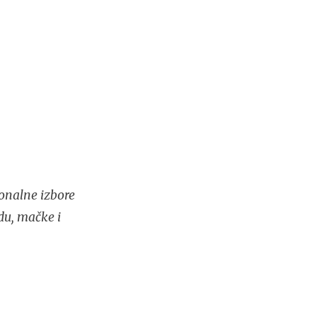
onalne izbore
du, mačke i