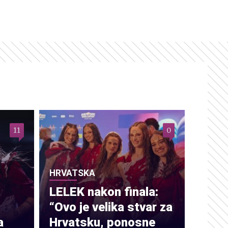
11
0
HRVATSKA
LELEK nakon finala:
“Ovo je velika stvar za
a
Hrvatsku, ponosne