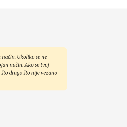
 način. Ukoliko se ne
ojan način. Ako se tvoj
 što drugo što nije vezano