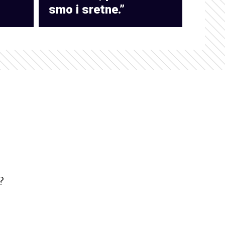
smo i sretne.”
?