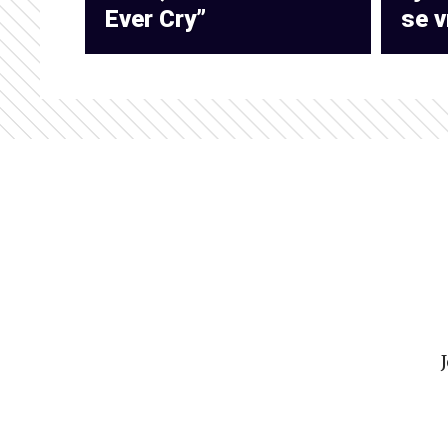
Ever Cry”
se v