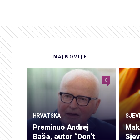
NAJNOVIJE
0
HRVATSKA
SJEV
Preminuo Andrej
Make
Baša, autor “Don’t
Sje