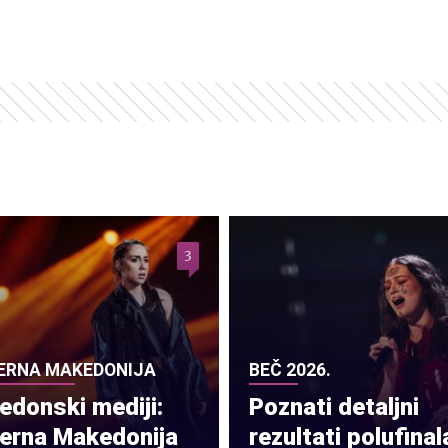
3
ERNA MAKEDONIJA
BEČ 2026.
donski mediji:
Poznati detaljni
verna Makedonija
rezultati polufinal