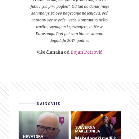
ljubav „na prvi pogled“. Od tad do danas moje
zanimanje za ovo natjecanje ne jenjava, već
naprotiv sve je veće i veće. Konstantno nešto
tražim, saznajem i spoznajem, a tiče se
Eurosonga. Prvi put sam bio na samom
događaju 2017. godine.
Više članaka od
Bojan Petrović
NAJNOVIJE
0
3
SJEVERNA
MAKEDONIJA
HRVATSKA
Makedonski mediji: