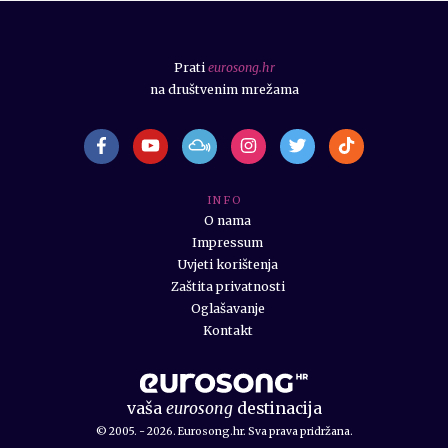
Prati
eurosong.hr
na društvenim mrežama
I N F O
O nama
Impressum
Uvjeti korištenja
Zaštita privatnosti
Oglašavanje
Kontakt
vaša
eurosong
destinacija
© 2005. - 2026. Eurosong.hr. Sva prava pridržana.