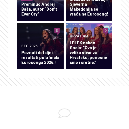
Preminuo Andrej
Sjeverna
Baša, autor “Don’t
Makedonija se
Ever Cry”
vraća na Eurosong!
11
0
HRVATSKA
LELEK nakon
BEČ 2026.
finala: “Ovo je
Poznati detaljni
velika stvar za
rezultati polufinala
Hrvatsku, ponosne
Eurosonga 2026.!
smo i sretne.”