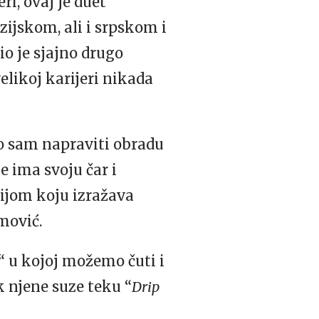
ri, ovaj je duet
zijskom, ali i srpskom i
io je sjajno drugo
elikoj karijeri nikada
o sam napraviti obradu
e ima svoju čar i
ijom koju izražava
mović.
“ u kojoj možemo čuti i
k njene suze teku “
Drip