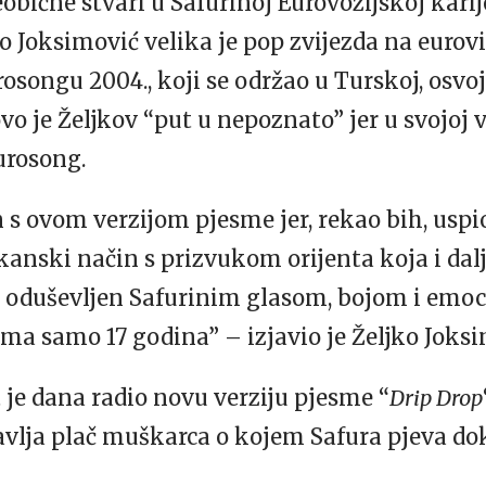
bične stvari u Safurinoj Eurovozijskoj karije
 Joksimović velika je pop zvijezda na eurovi
songu 2004., koji se održao u Turskoj, osvoj
vo je Željkov “put u nepoznato” jer u svojoj v
urosong.
s ovom verzijom pjesme jer, rekao bih, uspi
nski način s prizvukom orijenta koja i dalj
 oduševljen Safurinim glasom, bojom i emoc
 ima samo 17 godina” – izjavio je Željko Joksi
 je dana radio novu verziju pjesme “
Drip Drop
avlja plač muškarca o kojem Safura pjeva do