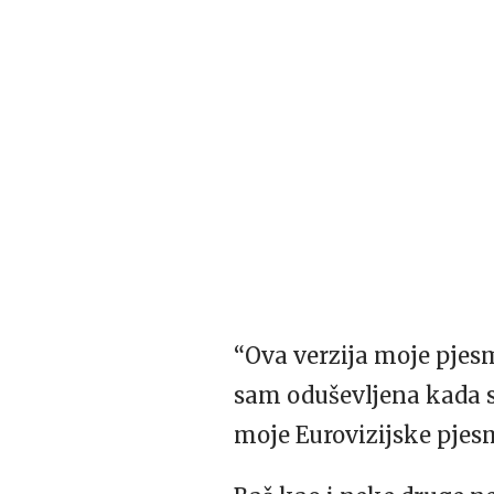
“Ova verzija moje pjesm
sam oduševljena kada s
moje Eurovizijske pjes