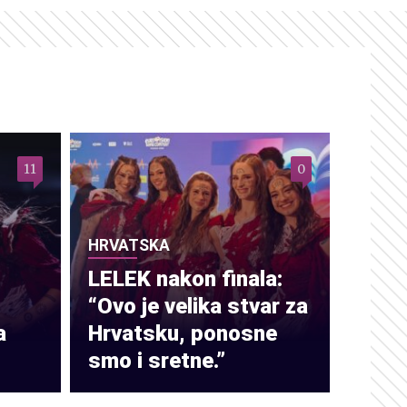
11
0
HRVATSKA
LELEK nakon finala:
“Ovo je velika stvar za
a
Hrvatsku, ponosne
smo i sretne.”