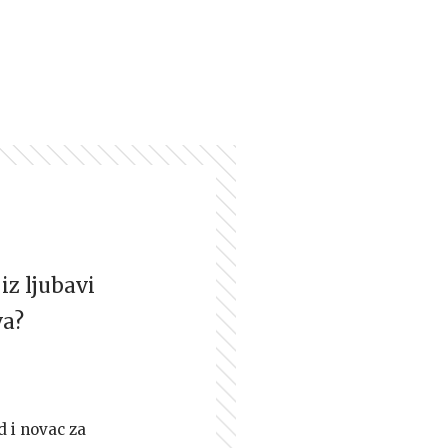
iz ljubavi
va?
d i novac za