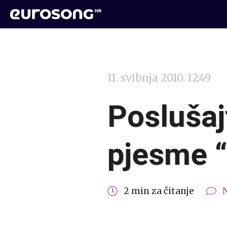
11. svibnja 2010. 12:49
Poslušaj
pjesme “
2 min za čitanje