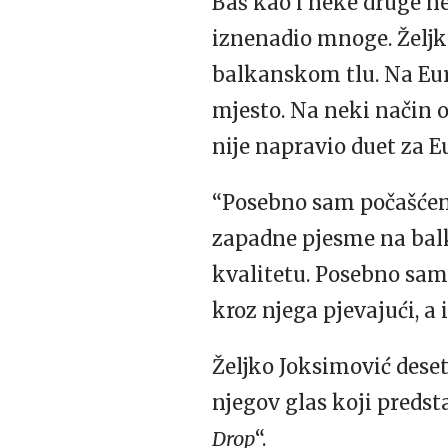
Baš kao i neke druge neo
iznenadio mnoge. Željko
balkanskom tlu. Na Euro
mjesto. Na neki način o
nije napravio duet za E
“Posebno sam počašćen 
zapadne pjesme na balka
kvalitetu. Posebno sam
kroz njega pjevajući, a
Željko Joksimović deset
njegov glas koji predst
Drop
“.