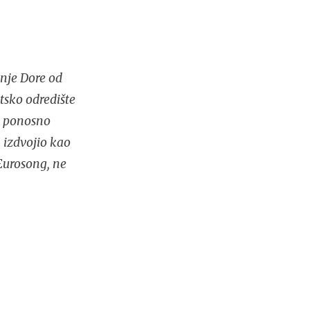
nje Dore od
tsko odredište
no ponosno
 izdvojio kao
Eurosong, ne