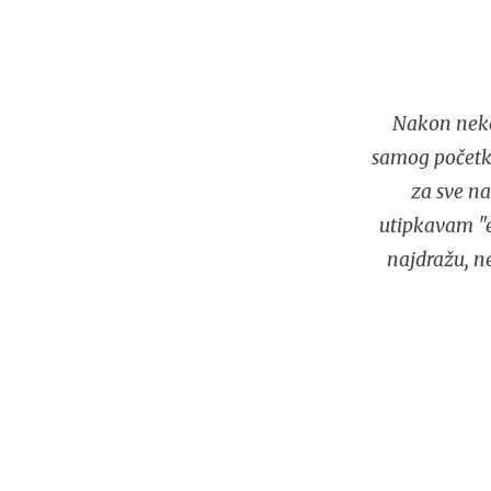
Nakon neko
samog početka
za sve na
utipkavam "e
najdražu, n