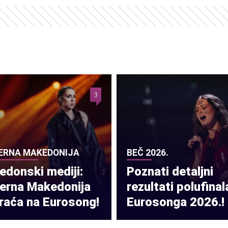
3
ERNA MAKEDONIJA
BEČ 2026.
donski mediji:
Poznati detaljni
verna Makedonija
rezultati polufinal
raća na Eurosong!
Eurosonga 2026.!