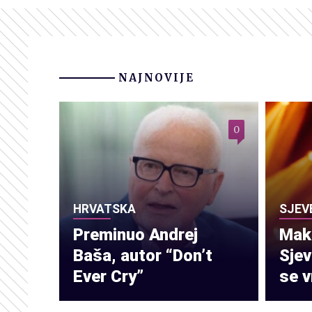
NAJNOVIJE
0
HRVATSKA
SJEV
Preminuo Andrej
Make
Baša, autor “Don’t
Sje
Ever Cry”
se v