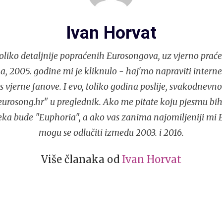
Ivan Horvat
liko detaljnije popraćenih Eurosongova, uz vjerno praće
, 2005. godine mi je kliknulo - haj'mo napraviti interne
s vjerne fanove. I evo, toliko godina poslije, svakodnev
urosong.hr" u preglednik. Ako me pitate koju pjesmu bih
eka bude "Euphoria", a ako vas zanima najomiljeniji mi 
mogu se odlučiti između 2003. i 2016.
Više članaka od
Ivan Horvat