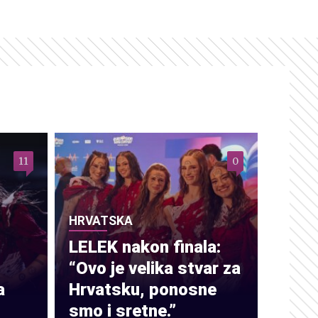
11
0
HRVATSKA
LELEK nakon finala:
“Ovo je velika stvar za
a
Hrvatsku, ponosne
smo i sretne.”