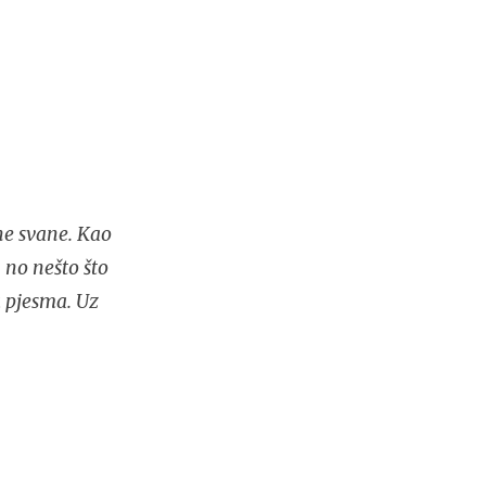
ne svane. Kao
 no nešto što
a pjesma. Uz
.