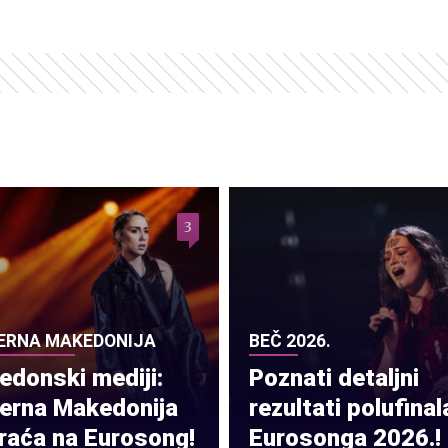
3
ERNA MAKEDONIJA
BEČ 2026.
donski mediji:
Poznati detaljni
verna Makedonija
rezultati polufinal
raća na Eurosong!
Eurosonga 2026.!