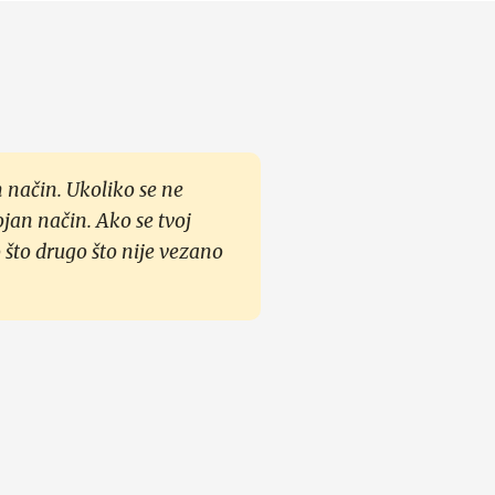
 način. Ukoliko se ne
ojan način. Ako se tvoj
 što drugo što nije vezano