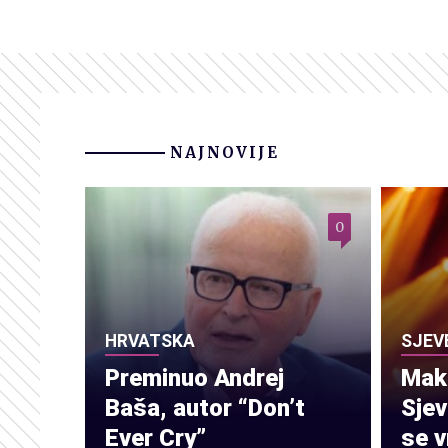
NAJNOVIJE
0
HRVATSKA
SJEV
Preminuo Andrej
Make
Baša, autor “Don’t
Sje
Ever Cry”
se v