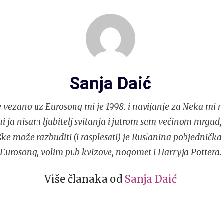
Sanja Daić
e vezano uz Eurosong mi je 1998. i navijanje za Neka mi 
 ni ja nisam ljubitelj svitanja i jutrom sam većinom mrgud,
ke može razbuditi (i rasplesati) je Ruslanina pobjedničk
Eurosong, volim pub kvizove, nogomet i Harryja Pottera
Više članaka od
Sanja Daić