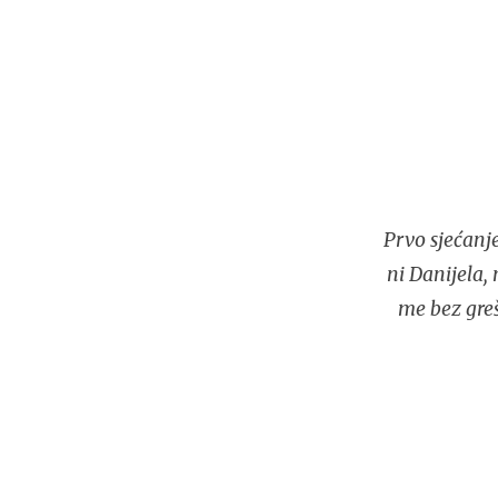
Prvo sjećanj
ni Danijela,
me bez greš