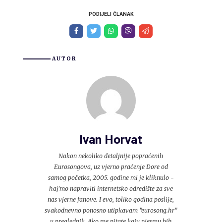
PODIJELI ČLANAK
AUTOR
Ivan Horvat
Nakon nekoliko detaljnije popraćenih
Eurosongova, uz vjerno praćenje Dore od
samog početka, 2005. godine mi je kliknulo -
haj'mo napraviti internetsko odredište za sve
nas vjerne fanove. I evo, toliko godina poslije,
svakodnevno ponosno utipkavam "eurosong.hr"
u preglednik. Ako me pitate koju pjesmu bih