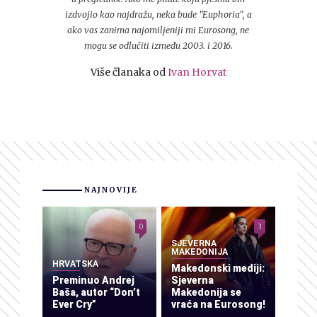
izdvojio kao najdražu, neka bude "Euphoria", a
ako vas zanima najomiljeniji mi Eurosong, ne
mogu se odlučiti između 2003. i 2016.
Više članaka od
Ivan Horvat
NAJNOVIJE
0
3
SJEVERNA
MAKEDONIJA
HRVATSKA
Makedonski mediji:
Preminuo Andrej
Sjeverna
Baša, autor “Don’t
Makedonija se
Ever Cry”
vraća na Eurosong!