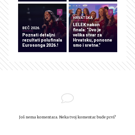
11
0
HRVATSKA
LELEK nakon
BEČ 2026.
finala: “Ovo je
Poznati detaljni
velika stvar za
rezultati polufinala
Hrvatsku, ponosne
Eurosonga 2026.!
smo i sretne.”
Još nema komentara. Neka tvoj komentar bude prvi?