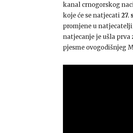
kanal crnogorskog naci
koje će se natjecati
27.
promjene u natjecatel
natjecanje je ušla prv
pjesme ovogodišnjeg Mo