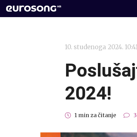
10. studenoga 2024. 10:4
Posluša
2024!
1 min za čitanje
3