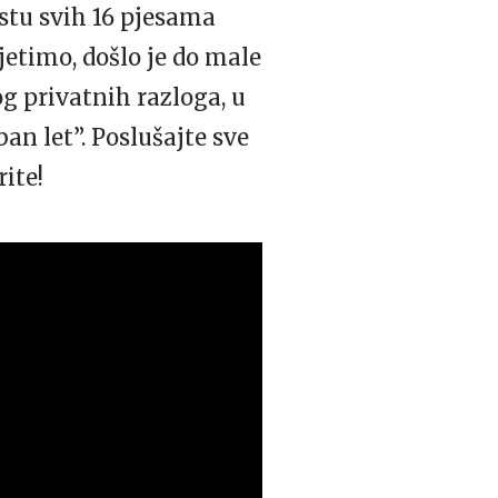
stu svih 16 pjesama
etimo, došlo je do male
g privatnih razloga, u
n let”. Poslušajte sve
ite!