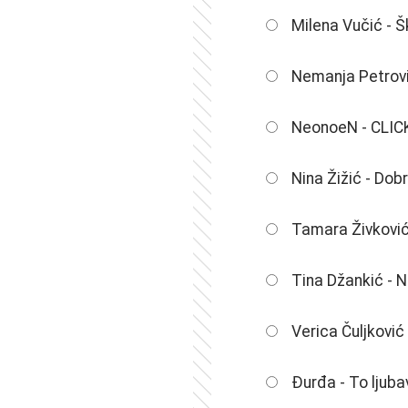
Milena Vučić - Š
Nemanja Petrov
NeonoeN - CLIC
Nina Žižić - Dob
Tamara Živković
Tina Džankić - 
Verica Čuljković 
Đurđa - To ljuba