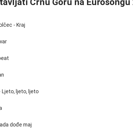
tavljati Crnu Goru na Eurosongu
lčec - Kraj
war
peat
an
Ljeto, ljeto, ljeto
a
Kada dođe maj