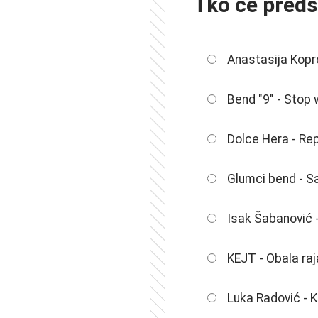
Tko će preds
Anastasija Kopro
Bend "9" - Stop 
Dolce Hera - Re
Glumci bend - S
Isak Šabanović - 
KEJT - Obala raj
Luka Radović - 