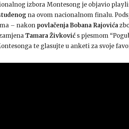
onalnog izbora Montesong je objavio playli
 studenog
na ovom nacionalnom finalu. Podsj
jima – nakon
povlačenja Bobana Rajovića
zbo
a zamjena
Tamara Živković
s pjesmom “Poguba
ntesonga te glasujte u anketi za svoje favor