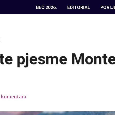
BEČ 2026.
EDITORIAL
POVIJ
1
jte pjesme Mont
 komentara