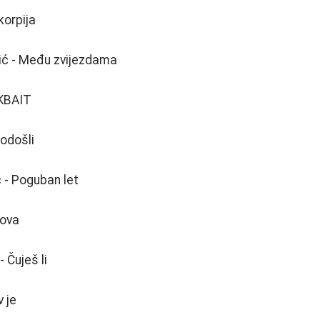
korpija
ić - Među zvijezdama
KBAIT
rodošli
 - Poguban let
Nova
- Čuješ li
v je