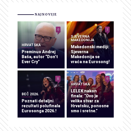
NAJNOVIJE
0
3
SJEVERNA
MAKEDONIJA
HRVATSKA
Makedonski mediji:
Preminuo Andrej
Sjeverna
Baša, autor “Don’t
Makedonija se
Ever Cry”
vraća na Eurosong!
11
0
HRVATSKA
LELEK nakon
BEČ 2026.
finala: “Ovo je
Poznati detaljni
velika stvar za
rezultati polufinala
Hrvatsku, ponosne
Eurosonga 2026.!
smo i sretne.”