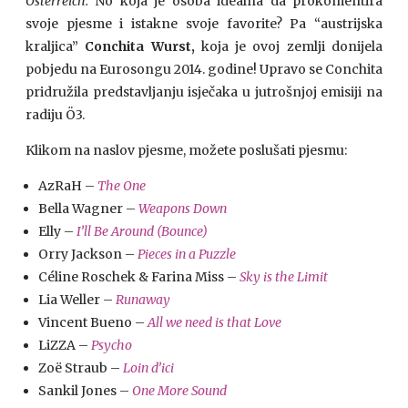
Österreich.
No koja je osoba idealna da prokomentira
svoje pjesme i istakne svoje favorite? Pa “austrijska
kraljica”
Conchita Wurst,
koja je ovoj zemlji donijela
pobjedu na Eurosongu 2014. godine! Upravo se Conchita
pridružila predstavljanju isječaka u jutrošnjoj emisiji na
radiju Ö3.
Klikom na naslov pjesme, možete poslušati pjesmu:
AzRaH –
The One
Bella Wagner –
Weapons Down
Elly –
I’ll Be Around (Bounce)
Orry Jackson –
Pieces in a Puzzle
Céline Roschek & Farina Miss –
Sky is the Limit
Lia Weller –
Runaway
Vincent Bueno –
All we need is that Love
LiZZA –
Psycho
Zoë Straub –
Loin d’ici
Sankil Jones –
One More Sound