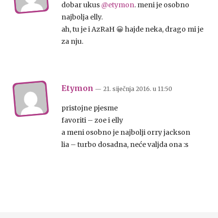
dobar ukus
@etymon
. meni je osobno
najbolja elly.
ah, tu je i AzRaH 😀 hajde neka, drago mi je
za nju.
Etymon
— 21. siječnja 2016.
u
11:50
pristojne pjesme
favoriti – zoe i elly
a meni osobno je najbolji orry jackson
lia – turbo dosadna, neće valjda ona :s