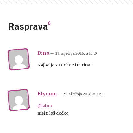
6
Rasprava
Dino
— 23. siječnja 2016.
u
10:10
Najbolje su Celine i Farina!
Etymon
— 21. siječnja 2016.
u
23:35
@lahor
nisi ti loš dečko