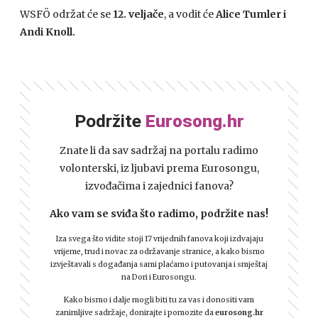
WSFÖ održat će se
12. veljače
, a vodit će
Alice Tumler i
Andi Knoll.
Podržite
Eurosong.hr
Znate li da sav sadržaj na portalu radimo
volonterski, iz ljubavi prema Eurosongu,
izvođačima i zajednici fanova?
Ako vam se sviđa što radimo, podržite nas!
Iza svega što vidite stoji 17 vrijednih fanova koji izdvajaju
vrijeme, trud i novac za održavanje stranice, a kako bismo
izvještavali s događanja sami plaćamo i putovanja i smještaj
na Dori i Eurosongu.
Kako bismo i dalje mogli biti tu za vas i donositi vam
zanimljive sadržaje, donirajte i pomozite da
eurosong.hr