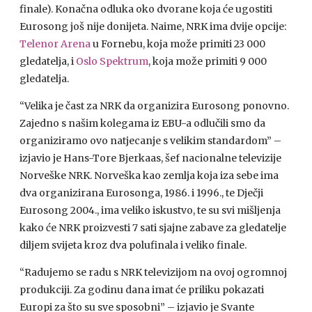
finale). Konačna odluka oko dvorane koja će ugostiti
Eurosong još nije donijeta. Naime,
NRK
ima dvije opcije:
Telenor Arena
u Fornebu, koja može primiti 23 000
gledatelja, i
Oslo Spektrum
, koja može primiti 9 000
gledatelja.
“Velika je čast za
NRK
da organizira Eurosong ponovno.
Zajedno s našim kolegama iz
EBU
-a odlučili smo da
organiziramo ovo natjecanje s velikim standardom” –
izjavio je Hans-Tore Bjerkaas, šef nacionalne televizije
Norveške
NRK
. Norveška kao zemlja koja iza sebe ima
dva organizirana Eurosonga, 1986. i 1996., te Dječji
Eurosong 2004., ima veliko iskustvo, te su svi mišljenja
kako će
NRK
proizvesti 7 sati sjajne zabave za gledatelje
diljem svijeta kroz dva polufinala i veliko finale.
“Radujemo se radu s
NRK
televizijom na ovoj ogromnoj
produkciji. Za godinu dana imat će priliku pokazati
Europi za što su sve sposobni” – izjavio je Svante