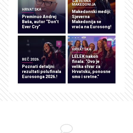
SJEVERNA
MAKEDONIJA
HRVATSKA
Makedonski mediji:
Preminuo Andrej
Sjeverna
Baša, autor “Don’t
Makedonija se
Ever Cry”
vraća na Eurosong!
11
0
HRVATSKA
LELEK nakon
BEČ 2026.
finala: “Ovo je
Poznati detaljni
velika stvar za
rezultati polufinala
Hrvatsku, ponosne
Eurosonga 2026.!
smo i sretne.”