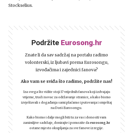
Stockselius.
Podržite
Eurosong.hr
Znate li da sav sadržaj na portalu radimo
volonterski, iz ljubavi prema Eurosongu,
izvođačima i zajednici fanova?
Ako vam se sviđa što radimo, podržite nas!
Iza svega što vidite stoji 17 vrijednih fanova koji izdvajaju
vrijeme, trud i novac za održavanje stranice, a kako bismo
izvještavali s događanja sami plaćamo i putovanja i smještaj
na Dori i Eurosongu.
Kako bismo i dalje mogli biti tu za vas i donositi vam
zanimljive sadržaje, donirajte i pomozite da
eurosong.hr
ostane mjesto okupljanja za sve fanove iz regije.