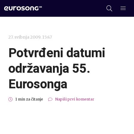
27. svibnja 2009. 15:47
Potvrđeni datumi
održavanja 55.
Eurosonga
1 min za čitanje
Napiši prvi komentar