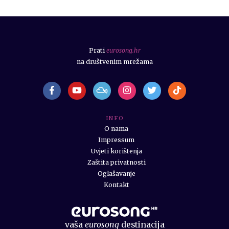
Prati
eurosong.hr
na društvenim mrežama
I N F O
O nama
Impressum
Uvjeti korištenja
Zaštita privatnosti
Oglašavanje
Kontakt
vaša
eurosong
destinacija