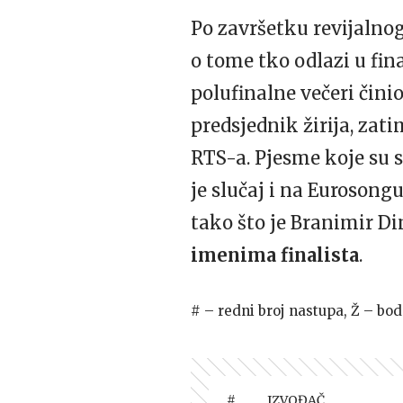
Po završetku revijalnog
o tome tko odlazi u fina
polufinalne večeri činio
predsjednik žirija, zat
RTS-a. Pjesme koje su s
je slučaj i na Eurosong
tako što je Branimir Dim
imenima finalista
.
# – redni broj nastupa, Ž – bod
#
IZVOĐAČ