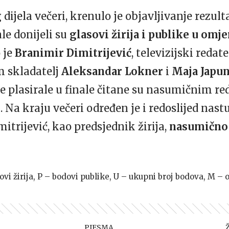
 dijela večeri, krenulo je objavljivanje rezul
le donijeli su
glasovi žirija i publike u omje
 je
Branimir Dimitrijević
, televizijski redate
im skladatelj
Aleksandar Lokner
i
Maja Japu
e plasirale u finale čitane su nasumičnim re
u. Na kraju večeri određen je i redoslijed nas
itrijević, kao predsjednik žirija,
nasumično 
ovi žirija, P – bodovi publike, U – ukupni broj bodova, M –
PJESMA