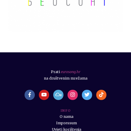
Prati
eurosong.hr
na društvenim mrežama
I N F O
O nama
Impressum
Uvjeti korištenja