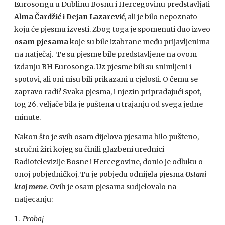
Eurosongu u Dublinu Bosnu i Hercegovinu predstavljati
Alma Čardžić i Dejan Lazarević
, ali je bilo nepoznato
koju će pjesmu izvesti. Zbog toga je spomenuti duo izveo
osam pjesama
koje su bile izabrane među prijavljenima
na natječaj. Te su pjesme bile predstavljene na ovom
izdanju BH Eurosonga. Uz pjesme bili su snimljeni i
spotovi, ali oni nisu bili prikazani u cjelosti. O čemu se
zapravo radi? Svaka pjesma, i njezin pripradajući spot,
tog 26. veljače bila je puštena u trajanju od svega jedne
minute.
Nakon što je svih osam dijelova pjesama bilo pušteno,
stručni žiri kojeg su činili glazbeni urednici
Radiotelevizije Bosne i Hercegovine, donio je odluku o
onoj pobjedničkoj. Tu je pobjedu odnijela pjesma
Ostani
kraj mene
. Ovih je osam pjesama sudjelovalo na
natjecanju:
Probaj