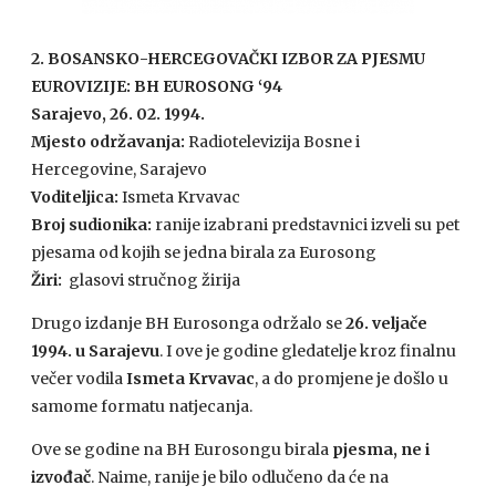
2. BOSANSKO-HERCEGOVAČKI
IZBOR
ZA
PJESMU
EUROVIZIJE
:
BH EUROSONG
‘94
Sarajevo, 26. 02. 1994.
Mjesto održavanja:
Radiotelevizija Bosne i
Hercegovine, Sarajevo
Voditeljica:
Ismeta Krvavac
Broj sudionika:
ranije izabrani predstavnici izveli su pet
pjesama od kojih se jedna birala za Eurosong
Žiri:
glasovi stručnog žirija
Drugo izdanje BH Eurosonga održalo se
26. veljače
1994. u Sarajevu
. I ove je godine gledatelje kroz finalnu
večer vodila
Ismeta Krvavac
, a do promjene je došlo u
samome formatu natjecanja.
Ove se godine na BH Eurosongu birala
pjesma, ne i
izvođač
. Naime, ranije je bilo odlučeno da će na