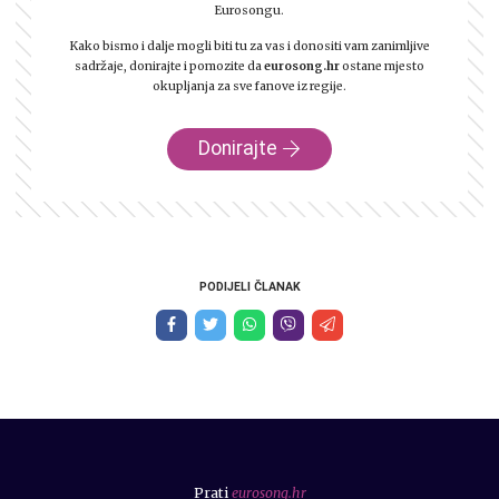
Eurosongu.
Kako bismo i dalje mogli biti tu za vas i donositi vam zanimljive
sadržaje, donirajte i pomozite da
eurosong.hr
ostane mjesto
okupljanja za sve fanove iz regije.
Donirajte
PODIJELI ČLANAK
Prati
eurosong.hr