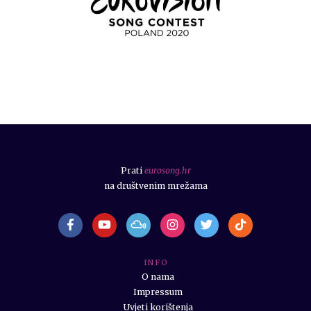
Prati
eurosong.hr
na društvenim mrežama
I N F O
O nama
Impressum
Uvjeti korištenja