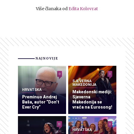
Više članaka od
Edita Kolovrat
NAJNOVIJE
0
3
SJEVERNA
MAKEDONIJA
HRVATSKA
Makedonski mediji:
Preminuo Andrej
Sjeverna
Baša, autor “Don’t
Makedonija se
Ever Cry”
vraća na Eurosong!
11
0
HRVATSKA