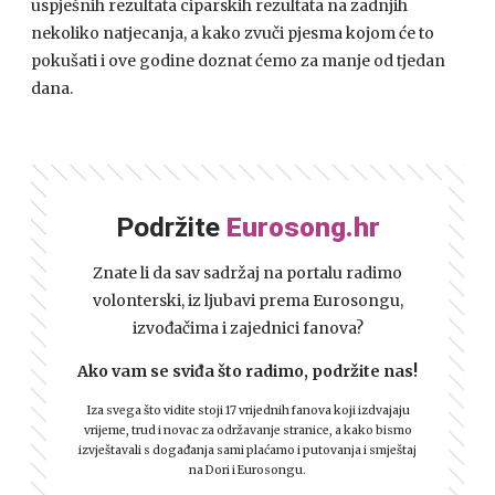
uspješnih rezultata ciparskih rezultata na zadnjih
nekoliko natjecanja, a kako zvuči pjesma kojom će to
pokušati i ove godine doznat ćemo za manje od tjedan
dana.
Podržite
Eurosong.hr
Znate li da sav sadržaj na portalu radimo
volonterski, iz ljubavi prema Eurosongu,
izvođačima i zajednici fanova?
Ako vam se sviđa što radimo, podržite nas!
Iza svega što vidite stoji 17 vrijednih fanova koji izdvajaju
vrijeme, trud i novac za održavanje stranice, a kako bismo
izvještavali s događanja sami plaćamo i putovanja i smještaj
na Dori i Eurosongu.