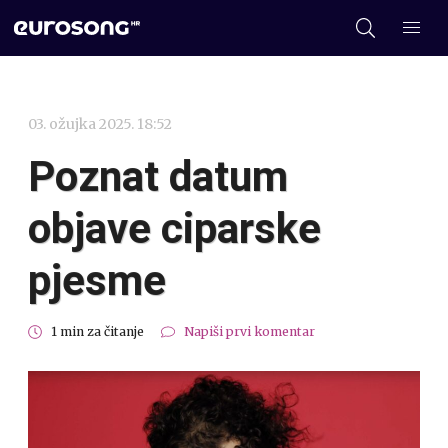
03. ožujka 2025. 18:52
Poznat datum
objave ciparske
pjesme
1 min za čitanje
Napiši prvi komentar