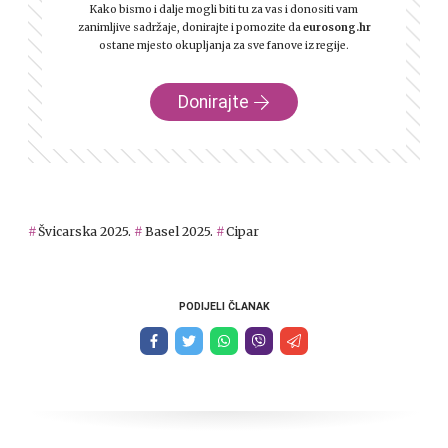
Kako bismo i dalje mogli biti tu za vas i donositi vam
zanimljive sadržaje, donirajte i pomozite da
eurosong.hr
ostane mjesto okupljanja za sve fanove iz regije.
Donirajte
Švicarska 2025.
Basel 2025.
Cipar
PODIJELI ČLANAK