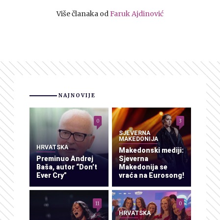
Više članaka od
Faruk Ajdinović
NAJNOVIJE
0
3
SJEVERNA
MAKEDONIJA
HRVATSKA
Makedonski mediji:
Preminuo Andrej
Sjeverna
Baša, autor “Don’t
Makedonija se
Ever Cry”
vraća na Eurosong!
11
0
HRVATSKA