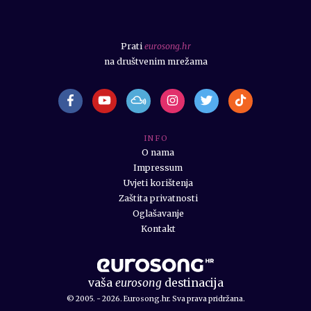
Prati
eurosong.hr
na društvenim mrežama
I N F O
O nama
Impressum
Uvjeti korištenja
Zaštita privatnosti
Oglašavanje
Kontakt
vaša
eurosong
destinacija
© 2005. - 2026. Eurosong.hr. Sva prava pridržana.