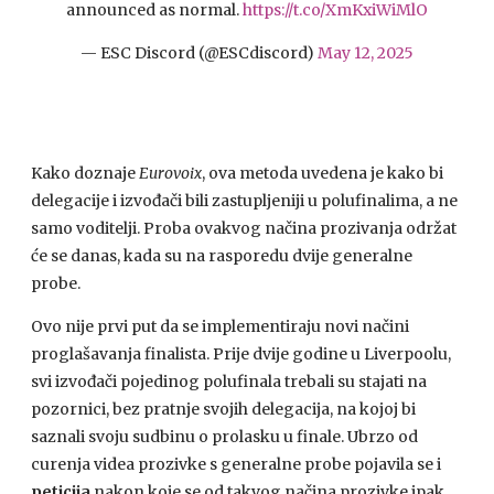
announced as normal.
https://t.co/XmKxiWiMlO
— ESC Discord (@ESCdiscord)
May 12, 2025
Kako doznaje
Eurovoix
, ova metoda uvedena je kako bi
delegacije i izvođači bili zastupljeniji u polufinalima, a ne
samo voditelji. Proba ovakvog načina prozivanja održat
će se danas, kada su na rasporedu dvije generalne
probe.
Ovo nije prvi put da se implementiraju novi načini
proglašavanja finalista. Prije dvije godine u Liverpoolu,
svi izvođači pojedinog polufinala trebali su stajati na
pozornici, bez pratnje svojih delegacija, na kojoj bi
saznali svoju sudbinu o prolasku u finale. Ubrzo od
curenja videa prozivke s generalne probe pojavila se i
peticija
nakon koje se od takvog načina prozivke ipak