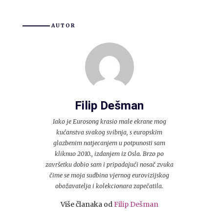
AUTOR
Filip Dešman
Iako je Eurosong krasio male ekrane mog
kućanstva svakog svibnja, s europskim
glazbenim natjecanjem u potpunosti sam
kliknuo 2010., izdanjem iz Osla. Brzo po
završetku dobio sam i pripadajući nosač zvuka
čime se moja sudbina vjernog eurovizijskog
obožavatelja i kolekcionara zapečatila.
Više članaka od
Filip Dešman