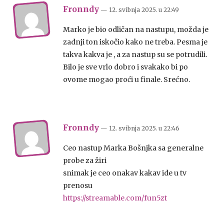
Fronndy
— 12. svibnja 2025.
u
22:49
Marko je bio odličan na nastupu, možda je
zadnji ton iskočio kako ne treba. Pesma je
takva kakva je , a za nastup su se potrudili.
Bilo je sve vrlo dobro i svakako bi po
ovome mogao proći u finale. Srećno.
Fronndy
— 12. svibnja 2025.
u
22:46
Ceo nastup Marka Bošnjka sa generalne
probe za žiri
snimak je ceo onakav kakav ide u tv
prenosu
https://streamable.com/fun5zt