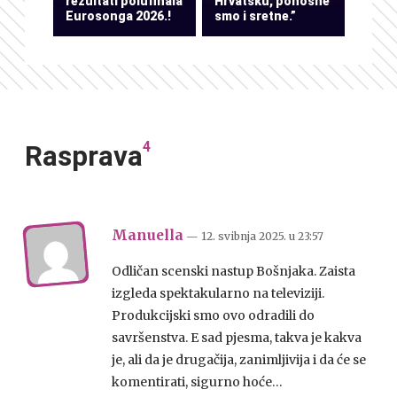
rezultati polufinala
Hrvatsku, ponosne
Eurosonga 2026.!
smo i sretne.”
4
Rasprava
Manuella
— 12. svibnja 2025.
u
23:57
Odličan scenski nastup Bošnjaka. Zaista
izgleda spektakularno na televiziji.
Produkcijski smo ovo odradili do
savršenstva. E sad pjesma, takva je kakva
je, ali da je drugačija, zanimljivija i da će se
komentirati, sigurno hoće…