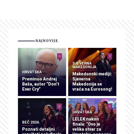
NAJNOVIJE
0
3
SJEVERNA
MAKEDONIJA
HRVATSKA
Makedonski mediji:
Preminuo Andrej
Sjeverna
Baša, autor “Don’t
Makedonija se
Ever Cry”
vraća na Eurosong!
11
0
HRVATSKA
LELEK nakon
BEČ 2026.
finala: “Ovo je
Poznati detaljni
velika stvar za