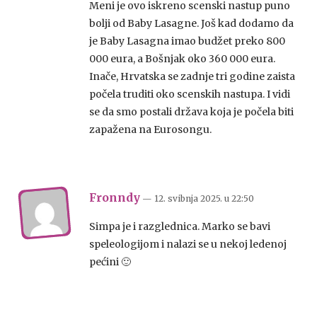
Meni je ovo iskreno scenski nastup puno
bolji od Baby Lasagne. Još kad dodamo da
je Baby Lasagna imao budžet preko 800
000 eura, a Bošnjak oko 360 000 eura.
Inače, Hrvatska se zadnje tri godine zaista
počela truditi oko scenskih nastupa. I vidi
se da smo postali država koja je počela biti
zapažena na Eurosongu.
Fronndy
— 12. svibnja 2025.
u
22:50
Simpa je i razglednica. Marko se bavi
speleologijom i nalazi se u nekoj ledenoj
pećini 🙂