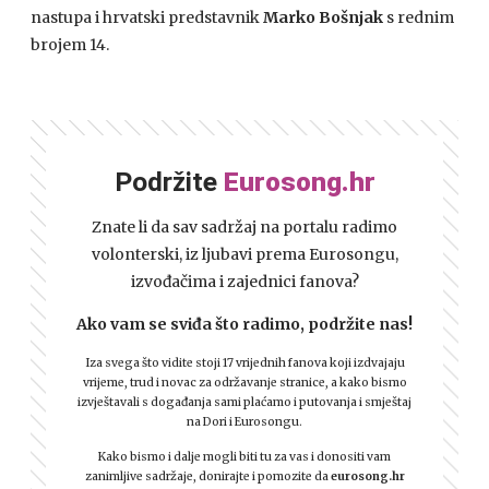
nastupa i hrvatski predstavnik
Marko Bošnjak
s rednim
brojem 14.
Podržite
Eurosong.hr
Znate li da sav sadržaj na portalu radimo
volonterski, iz ljubavi prema Eurosongu,
izvođačima i zajednici fanova?
Ako vam se sviđa što radimo, podržite nas!
Iza svega što vidite stoji 17 vrijednih fanova koji izdvajaju
vrijeme, trud i novac za održavanje stranice, a kako bismo
izvještavali s događanja sami plaćamo i putovanja i smještaj
na Dori i Eurosongu.
Kako bismo i dalje mogli biti tu za vas i donositi vam
zanimljive sadržaje, donirajte i pomozite da
eurosong.hr