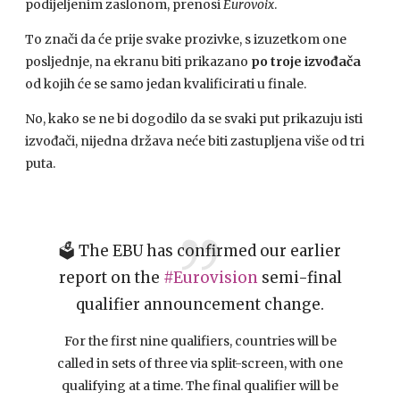
podijeljenim zaslonom, prenosi
Eurovoix
.
To znači da će prije svake prozivke, s izuzetkom one
posljednje, na ekranu biti prikazano
po troje izvođača
od kojih će se samo jedan kvalificirati u finale.
No, kako se ne bi dogodilo da se svaki put prikazuju isti
izvođači, nijedna država neće biti zastupljena više od tri
puta.
🗳️ The EBU has confirmed our earlier
report on the
#Eurovision
semi-final
qualifier announcement change.
For the first nine qualifiers, countries will be
called in sets of three via split-screen, with one
qualifying at a time. The final qualifier will be