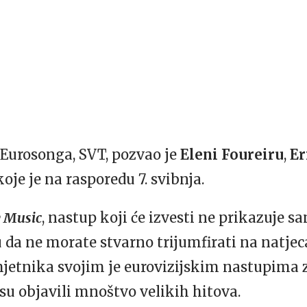
Eurosonga, SVT, pozvao je
Eleni Foureiru
,
Er
oje je na rasporedu 7. svibnja.
y Music
, nastup koji će izvesti ne prikazuje 
 da ne morate stvarno trijumfirati na natjeca
mjetnika svojim je eurovizijskim nastupima
 su objavili mnoštvo velikih hitova.