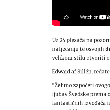
Uz 24 plesača na pozorni
natjecanju te osvojili
d
velikom stilu otvoriti 
Edward af Sillén, redatel
“Želimo započeti ovog
ljubav Švedske prema 
fantastičnih izvođača iz