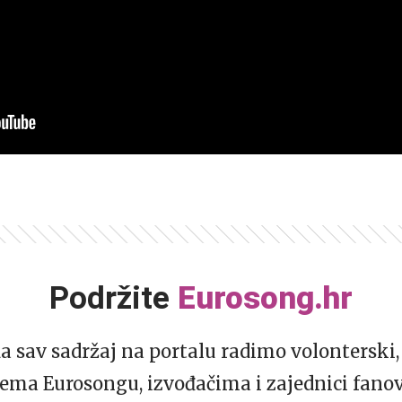
Podržite
Eurosong.hr
da sav sadržaj na portalu radimo volonterski, 
ema Eurosongu, izvođačima i zajednici fano