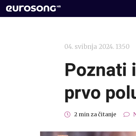
04. svibnja 2024. 13:50
Poznati 
prvo pol
2 min za čitanje