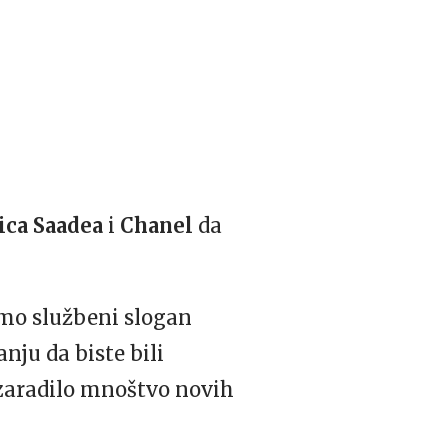
ica Saadea
i
Chanel
da
samo službeni slogan
nju da biste bili
 zaradilo mnoštvo novih