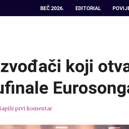
BEČ 2026.
EDITORIAL
POVIJ
izvođači koji otv
ufinale Eurosong
Napiši prvi komentar