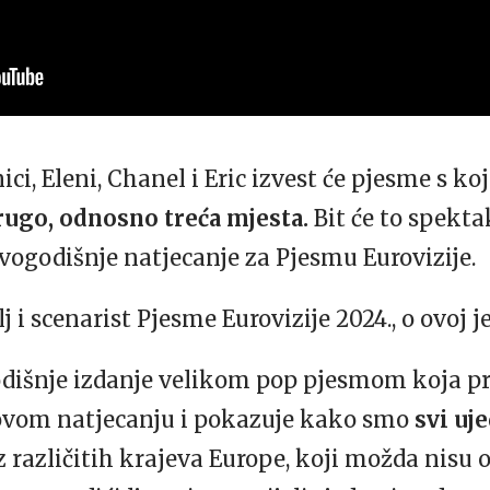
ci, Eleni, Chanel i Eric izvest će pjesme s ko
rugo, odnosno treća mjesta.
Bit će to spekt
ovogodišnje natjecanje za Pjesmu Eurovizije.
j i scenarist Pjesme Eurovizije 2024., o ovoj j
odišnje izdanje velikom pop pjesmom koja p
ovom natjecanju i pokazuje kako smo
svi uj
 različitih krajeva Europe, koji možda nisu osv