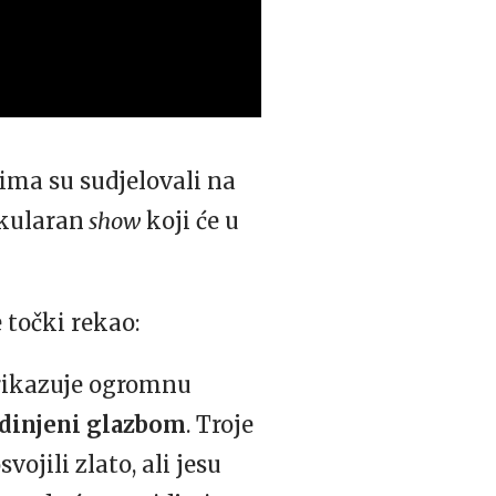
jima su sudjelovali na
akularan
show
koji će u
e točki rekao:
rikazuje ogromnu
edinjeni glazbom
. Troje
ojili zlato, ali jesu