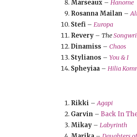
Marseaux
–
Hanome
Rosanna Mailan
–
A
Stefi
–
Europa
Revery
–
The
Songwri
Dinamiss
–
Chaos
Stylianos
–
You & I
Spheyiaa
–
Hilia Kom
Rikki
–
Agapi
Garvin
–
Back In Th
Mikay
–
Labyrinth
Marika
–
Daughters of 