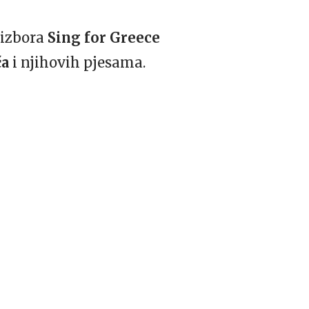
 izbora
Sing for Greece
ča
i njihovih pjesama.