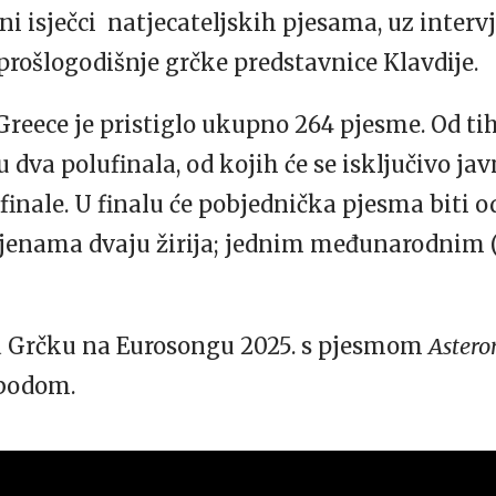
ni isječci natjecateljskih pjesama, uz interv
prošlogodišnje grčke predstavnice Klavdije.
 Greece je pristiglo ukupno 264 pjesme. Od tih
u dva polufinala, od kojih će se isključivo j
u finale. U finalu će pobjednička pjesma biti
cjenama dvaju žirija; jednim međunarodnim 
la Grčku na Eurosongu 2025. s pjesmom
Aster
 bodom.