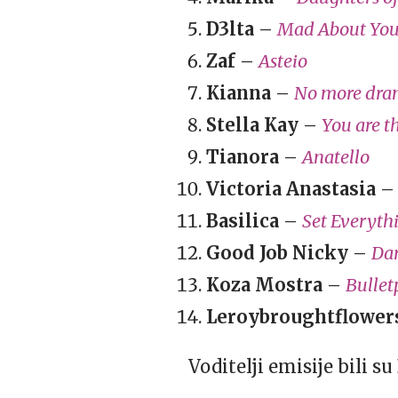
D3lta
–
Mad About Yo
Zaf
–
Asteio
Kianna
–
No more dr
Stella Kay
–
You are th
Tianora
–
Anatello
Victoria Anastasia
Basilica
–
Set Everyth
Good Job Nicky
–
Dar
Koza Mostra
–
Bullet
Leroybroughtflower
Voditelji emisije bili su