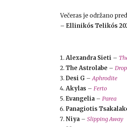
Večeras je održano pre
– Ellinikós Telikós 20
Alexandra Sieti
–
The
The Astrolabe
–
Drop
Desi G
–
Aphrodite
Akylas
–
Ferto
Evangelia
–
Parea
Panagiotis Tsakalak
Niya
–
Slipping Away