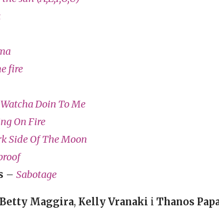
u
ama
e fire
–
Watcha Doin To Me
ing On Fire
k Side Of The Moon
proof
s
–
Sabotage
Betty Maggira
,
Kelly Vranaki
i
Thanos Pap