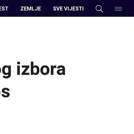
EST
ZEMLJE
SVE VIJESTI
og izbora
ós