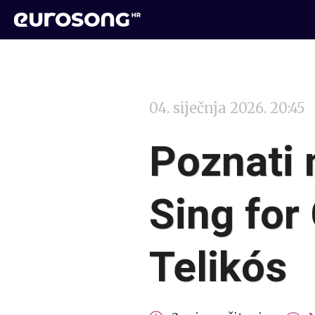
04. siječnja 2026. 20:45
Poznati 
Sing for
Telikós