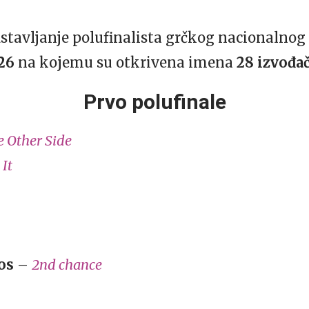
dstavljanje polufinalista grčkog nacionalnog
26
na kojemu su otkrivena imena
28 izvođa
Prvo polufinale
 Other Side
 It
os
–
2nd chance