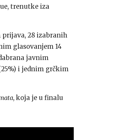
jue, trenutke iza
 prijava, 28 izabranih
avnim glasovanjem 14
 odabrana javnim
(25%) i jednim grčkim
omata
, koja je u finalu