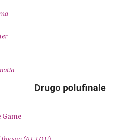
lma
ter
matia
Drugo polufinale
e Game
the sun (A,E,I,O,U)