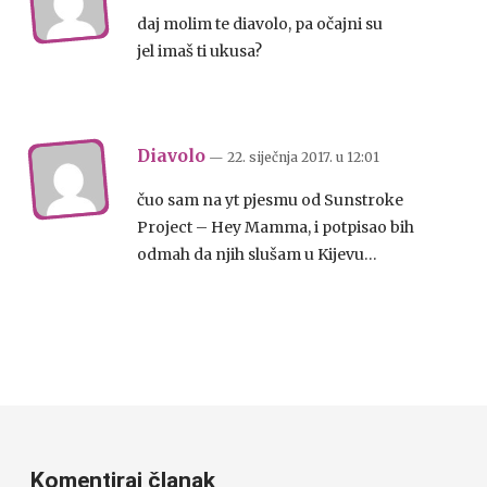
daj molim te diavolo, pa očajni su
jel imaš ti ukusa?
Diavolo
— 22. siječnja 2017.
u
12:01
čuo sam na yt pjesmu od Sunstroke
Project – Hey Mamma, i potpisao bih
odmah da njih slušam u Kijevu…
Komentiraj članak