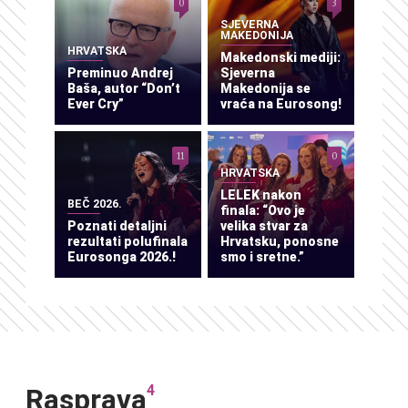
0
3
SJEVERNA
MAKEDONIJA
HRVATSKA
Makedonski mediji:
Preminuo Andrej
Sjeverna
Baša, autor “Don’t
Makedonija se
Ever Cry”
vraća na Eurosong!
11
0
HRVATSKA
LELEK nakon
BEČ 2026.
finala: “Ovo je
Poznati detaljni
velika stvar za
rezultati polufinala
Hrvatsku, ponosne
Eurosonga 2026.!
smo i sretne.”
4
Rasprava