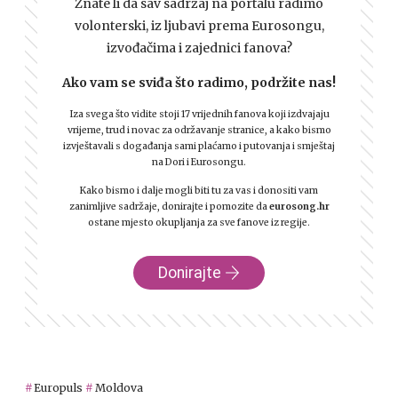
Znate li da sav sadržaj na portalu radimo
volonterski, iz ljubavi prema Eurosongu,
izvođačima i zajednici fanova?
Ako vam se sviđa što radimo, podržite nas!
Iza svega što vidite stoji 17 vrijednih fanova koji izdvajaju
vrijeme, trud i novac za održavanje stranice, a kako bismo
izvještavali s događanja sami plaćamo i putovanja i smještaj
na Dori i Eurosongu.
Kako bismo i dalje mogli biti tu za vas i donositi vam
zanimljive sadržaje, donirajte i pomozite da
eurosong.hr
ostane mjesto okupljanja za sve fanove iz regije.
Donirajte
Europuls
Moldova