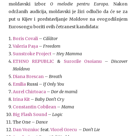
moldavski izbor
O melodie pentru Europa
. Nakon
održanih audicija, moldavski je žiri odlučio da će se za
put u Kijev i predstavljanje Moldove na ovogodišnjem
Eurosongu boriti ovih četranest kandidata:
Boris Covali
–
Călător
Valeria Pașa
–
Freedom
Sunstroke Project
–
Hey Mamma
ETHNO REPUBLIC
&
Surorile Osoianu
–
Discover
Moldova
Diana Brescan
–
Breath
Emilia
Russi –
If Only You
Aurel Chirtoaca
–
Dor de mamă
Irina Kit
–
Baby Don’t Cry
Constantin Cobilean
–
Mama
Big Flash Sound
–
Logic
The One –
Dance
Dan Vozniuc
feat.
Viorel Grecu
–
Don’t Lie