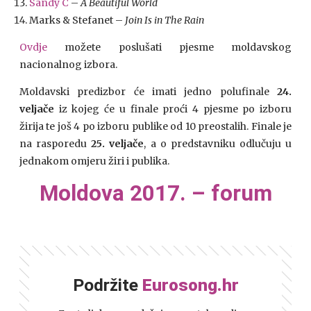
Sandy C
–
A Beautiful World
Marks & Stefanet –
Join Is in The Rain
Ovdje
možete poslušati pjesme moldavskog
nacionalnog izbora.
Moldavski predizbor će imati jedno polufinale
24.
veljače
iz kojeg će u finale proći 4 pjesme po izboru
žirija te još 4 po izboru publike od 10 preostalih. Finale je
na rasporedu
25. veljače
, a o predstavniku odlučuju u
jednakom omjeru žiri i publika.
Moldova 2017. – forum
Podržite
Eurosong.hr