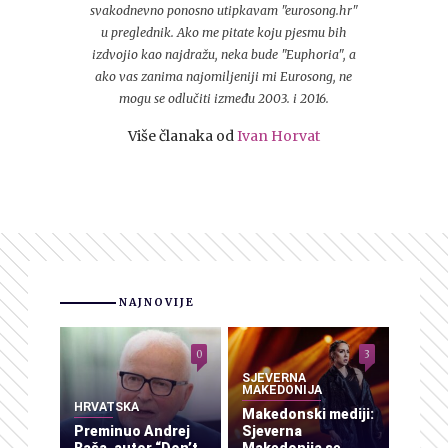
svakodnevno ponosno utipkavam "eurosong.hr"
u preglednik. Ako me pitate koju pjesmu bih
izdvojio kao najdražu, neka bude "Euphoria", a
ako vas zanima najomiljeniji mi Eurosong, ne
mogu se odlučiti između 2003. i 2016.
Više članaka od
Ivan Horvat
NAJNOVIJE
0
3
SJEVERNA
MAKEDONIJA
HRVATSKA
Makedonski mediji:
Preminuo Andrej
Sjeverna
Baša, autor “Don’t
Makedonija se