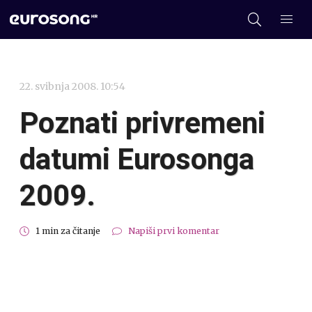
22. svibnja 2008. 10:54
Poznati privremeni
datumi Eurosonga
2009.
1 min za čitanje
Napiši prvi komentar