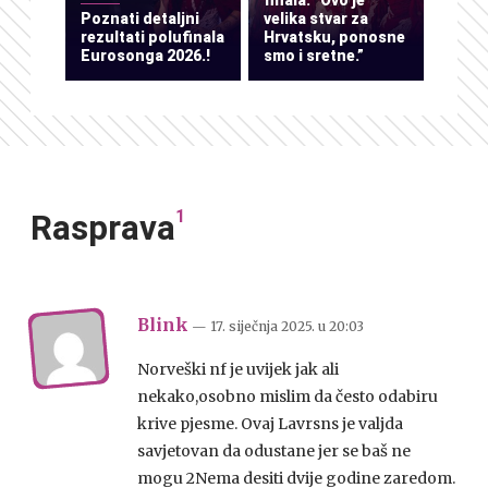
finala: “Ovo je
Poznati detaljni
velika stvar za
rezultati polufinala
Hrvatsku, ponosne
Eurosonga 2026.!
smo i sretne.”
1
Rasprava
Blink
— 17. siječnja 2025.
u
20:03
Norveški nf je uvijek jak ali
nekako,osobno mislim da često odabiru
krive pjesme. Ovaj Lavrsns je valjda
savjetovan da odustane jer se baš ne
mogu 2Nema desiti dvije godine zaredom.