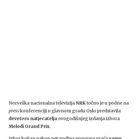
Norveška nacionalna televizija
NRK
točno je u podne na
press
konferenciji u glavnom gradu Oslu predstavila
devetero natjecatelja
ovogodišnjeg izdanja izbora
Melodi Grand Prix
.
Izbor koji se nakon pet godina ponovno vraća
samo