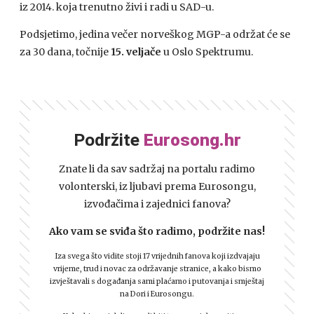
iz 2014. koja trenutno živi i radi u SAD-u.
Podsjetimo, jedina večer norveškog MGP-a održat će se
za 30 dana, točnije
15. veljače
u Oslo Spektrumu.
Podržite
Eurosong.hr
Znate li da sav sadržaj na portalu radimo
volonterski, iz ljubavi prema Eurosongu,
izvođačima i zajednici fanova?
Ako vam se sviđa što radimo, podržite nas!
Iza svega što vidite stoji 17 vrijednih fanova koji izdvajaju
vrijeme, trud i novac za održavanje stranice, a kako bismo
izvještavali s događanja sami plaćamo i putovanja i smještaj
na Dori i Eurosongu.