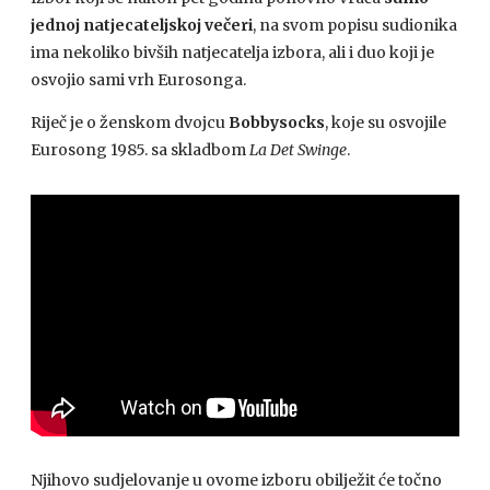
jednoj natjecateljskoj večeri
, na svom popisu sudionika
ima nekoliko bivših natjecatelja izbora, ali i duo koji je
osvojio sami vrh Eurosonga.
Riječ je o ženskom dvojcu
Bobbysocks
, koje su osvojile
Eurosong 1985. sa skladbom
La Det Swinge
.
Njihovo sudjelovanje u ovome izboru obilježit će točno