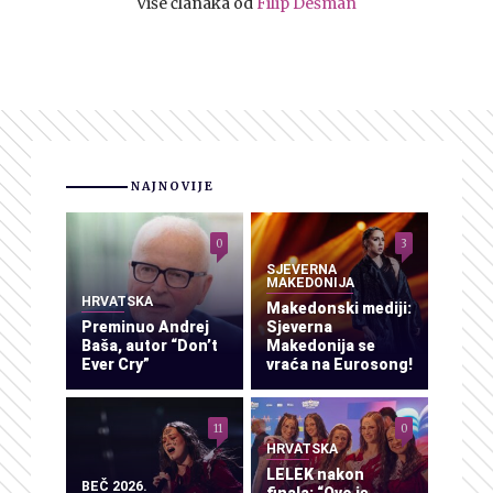
Više članaka od
Filip Dešman
NAJNOVIJE
0
3
SJEVERNA
MAKEDONIJA
HRVATSKA
Makedonski mediji:
Preminuo Andrej
Sjeverna
Baša, autor “Don’t
Makedonija se
Ever Cry”
vraća na Eurosong!
11
0
HRVATSKA
LELEK nakon
BEČ 2026.