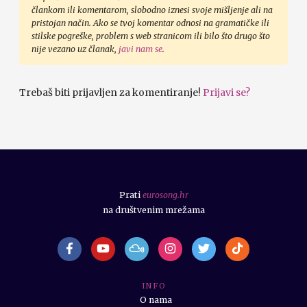
člankom ili komentarom, slobodno iznesi svoje mišljenje ali na
pristojan način. Ako se tvoj komentar odnosi na gramatičke ili
stilske pogreške, problem s web stranicom ili bilo što drugo što
nije vezano uz članak,
javi nam se
.
Trebaš biti prijavljen za komentiranje!
Prijavi se?
Prati
eurosong.hr
na društvenim mrežama
I N F O
O nama