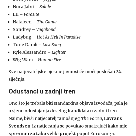
Nora Jabri –
Sulale
LII –
Parasite
Nataleen –
The Game
Sondrey –
Vagabond
Ladybug –
Hot As Hell In Paradise
Tone Damli –
Last Song
Kyle Alessandro –
Lighter
Wig Wam –
Human Fire
Sve natjecateljske pjesme javnost će moći poslušati 24.
siječnja.
Odustanci u zadnji tren
Ono što je trebala biti standardna objava izvođača, pala je
u sjenu odustajanja desetog kandidata u zadnji tren.
Naime, bivši natjecatelj tamošnjeg
The Voicea
,
Lavrans
Svendsen
, iz natjecanja se povukao smatrajući kako
nije
spreman za tako veliki projekt
poput Eurosonga.