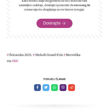
Kako bismo i dalje mogli biti tu za vas i donositi vam
zanimljive sadržaje, donirajte i pomozite da
eurosong.hr
ostane mjesto okupljanja za sve fanove iz regije.
Donirajte
Švicarska 2025.
Melodi Grand Prix
Norveška
via
NRK
PODIJELI ČLANAK