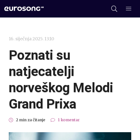
16. siječnja 2025. 13:10
Poznati su
natjecatelji
norveškog Melodi
Grand Prixa
2 min za čitanje
1 komentar