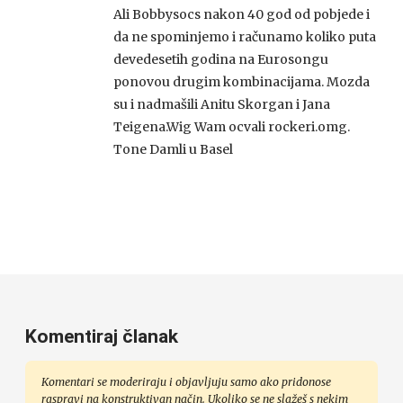
Ali Bobbysocs nakon 40 god od pobjede i
da ne spominjemo i računamo koliko puta
devedesetih godina na Eurosongu
ponovou drugim kombinacijama. Mozda
su i nadmašili Anitu Skorgan i Jana
Teigena.Wig Wam ocvali rockeri.omg.
Tone Damli u Basel
Komentiraj članak
Komentari se moderiraju i objavljuju samo ako pridonose
raspravi na konstruktivan način. Ukoliko se ne slažeš s nekim