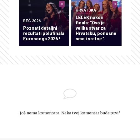
11
0
HRVATSKA
LELEK nakon
BEČ 2026.
finala: “Ovo je
Poznati detaljni
velika stvar za
rezultati polufinala
Hrvatsku, ponosne
Eurosonga 2026.!
smo i sretne.”
Još nema komentara. Neka tvoj komentar bude prvi?