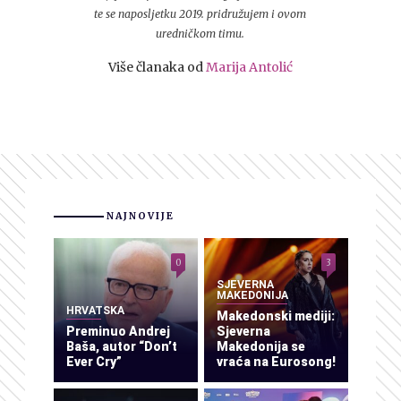
te se naposljetku 2019. pridružujem i ovom
uredničkom timu.
Više članaka od
Marija Antolić
NAJNOVIJE
0
3
SJEVERNA
MAKEDONIJA
HRVATSKA
Makedonski mediji:
Preminuo Andrej
Sjeverna
Baša, autor “Don’t
Makedonija se
Ever Cry”
vraća na Eurosong!