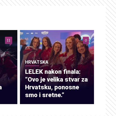
11
0
HRVATSKA
LELEK nakon finala:
“Ovo je velika stvar za
a
Hrvatsku, ponosne
smo i sretne.”