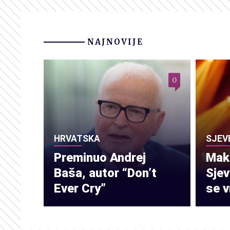
NAJNOVIJE
0
HRVATSKA
SJEV
Preminuo Andrej
Make
Baša, autor “Don’t
Sje
Ever Cry”
se v