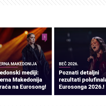
3
ERNA MAKEDONIJA
BEČ 2026.
donski mediji:
Poznati detaljni
verna Makedonija
rezultati polufinal
raća na Eurosong!
Eurosonga 2026.!