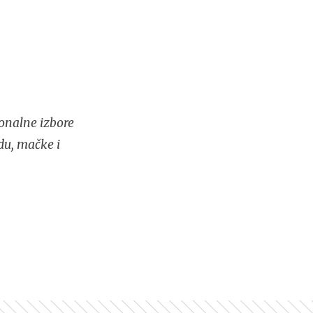
onalne izbore
du, mačke i