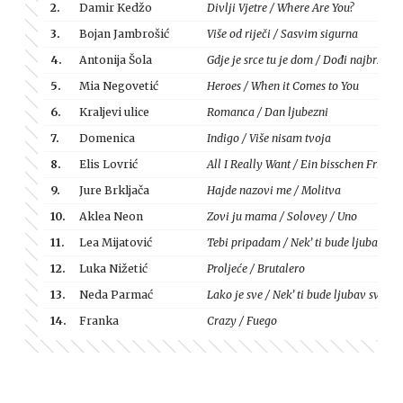
2.
Damir Kedžo
Divlji Vjetre / Where Are You?
3.
Bojan Jambrošić
Više od riječi / Sasvim sigurna
4.
Antonija Šola
Gdje je srce tu je dom / Dođi najbrže / S
5.
Mia Negovetić
Heroes / When it Comes to You
6.
Kraljevi ulice
Romanca / Dan ljubezni
7.
Domenica
Indigo / Više nisam tvoja
8.
Elis Lovrić
All I Really Want / Ein bisschen Frieden
9.
Jure Brkljača
Hajde nazovi me / Molitva
10.
Aklea Neon
Zovi ju mama / Solovey / Uno
11.
Lea Mijatović
Tebi pripadam / Nek’ ti bude ljubav sv
12.
Luka Nižetić
Proljeće / Brutalero
13.
Neda Parmać
Lako je sve / Nek’ ti bude ljubav sva / 
14.
Franka
Crazy / Fuego