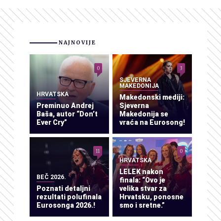
NAJNOVIJE
0
3
SJEVERNA
MAKEDONIJA
HRVATSKA
Makedonski mediji:
Preminuo Andrej
Sjeverna
Baša, autor “Don’t
Makedonija se
Ever Cry”
vraća na Eurosong!
11
0
HRVATSKA
LELEK nakon
BEČ 2026.
finala: “Ovo je
Poznati detaljni
velika stvar za
rezultati polufinala
Hrvatsku, ponosne
Eurosonga 2026.!
smo i sretne.”