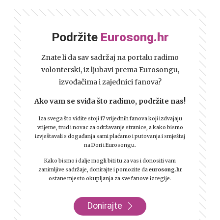
Podržite
Eurosong.hr
Znate li da sav sadržaj na portalu radimo
volonterski, iz ljubavi prema Eurosongu,
izvođačima i zajednici fanova?
Ako vam se sviđa što radimo, podržite nas!
Iza svega što vidite stoji 17 vrijednih fanova koji izdvajaju
vrijeme, trud i novac za održavanje stranice, a kako bismo
izvještavali s događanja sami plaćamo i putovanja i smještaj
na Dori i Eurosongu.
Kako bismo i dalje mogli biti tu za vas i donositi vam
zanimljive sadržaje, donirajte i pomozite da
eurosong.hr
ostane mjesto okupljanja za sve fanove iz regije.
Donirajte