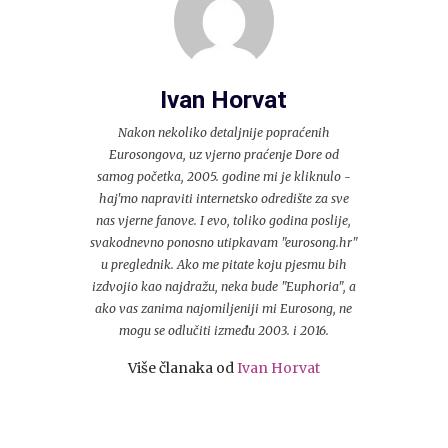
Ivan Horvat
Nakon nekoliko detaljnije popraćenih
Eurosongova, uz vjerno praćenje Dore od
samog početka, 2005. godine mi je kliknulo -
haj'mo napraviti internetsko odredište za sve
nas vjerne fanove. I evo, toliko godina poslije,
svakodnevno ponosno utipkavam "eurosong.hr"
u preglednik. Ako me pitate koju pjesmu bih
izdvojio kao najdražu, neka bude "Euphoria", a
ako vas zanima najomiljeniji mi Eurosong, ne
mogu se odlučiti između 2003. i 2016.
Više članaka od
Ivan Horvat