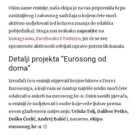
Osim same emisije, naša ekipa je za vas pripremila hrpu
zanimljivog i zabavnog sadržaja u kojem ćete moći
aktivno sudjelovati (od kvizova znanja do odabira
pobjednika). Stoga nas svakako
zapratite
na
Instagramu
,
Facebooku
i
Twitteru
, jer će se sve
spomenute aktivnosti odvijati upravo putem tih kanala.
Detalji projekta “Eurosong od
doma”
Izvođači će u emisiji otpjevati brojne hitove s Dore i
Eurosonga, a koji vam se nastup najviše svidio moći ćete
odabrati u anketi na eurosong.hr-u. Osim samih pjevača,
u emisiji će sudjelovati i osobe koje veže ljubav prema
ovom glazbenom natjecanju:
Uršula Tolj, Dalibor Petko,
Duško Ćurlić, Andrej Babić
i, naravno,
ekipa
eurosong.hr-a
. 🙂