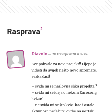
2
Rasprava
Diavolo
— 28. travnja 2020.
u
02:06
Sve pohvale za novi projekt!! Lijepo je
vidjeti da uvijek nešto novo spremate,
svaka čast!
– sviđa mi se naslovna slika projekta ?
– sviđa mi se ideja o nekom Eurosong
kvizu?
– ne sviđa mi se što kviz , kao i ostale
aktivnost, neće biti i ovdje na portalu,