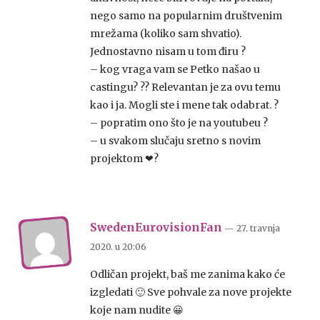
nego samo na popularnim društvenim
mrežama (koliko sam shvatio).
Jednostavno nisam u tom điru ?
– kog vraga vam se Petko našao u
castingu? ?? Relevantan je za ovu temu
kao i ja. Mogli ste i mene tak odabrat. ?
– popratim ono što je na youtubeu ?
– u svakom slučaju sretno s novim
projektom ❤?
SwedenEurovisionFan
— 27. travnja
2020.
u
20:06
Odličan projekt, baš me zanima kako će
izgledati 🙂 Sve pohvale za nove projekte
koje nam nudite 😀