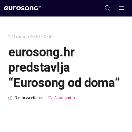
27. travnja 2020. 20:00
eurosong.hr
predstavlja
“Eurosong od doma”
3 min za čitanje
2 komentara