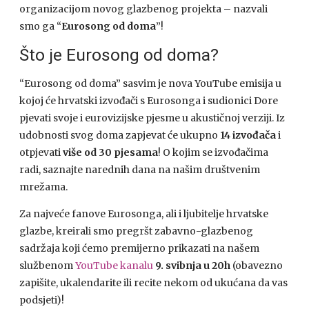
organizacijom novog glazbenog projekta – nazvali
smo ga “
Eurosong od doma
”!
Što je Eurosong od doma?
“Eurosong od doma”
sasvim je nova YouTube emisija u
kojoj će hrvatski izvođači s Eurosonga i sudionici Dore
pjevati svoje i eurovizijske pjesme u akustičnoj verziji.
Iz
udobnosti svog doma zapjevat će ukupno
14 izvođača
i
otpjevati
više od 30 pjesama
! O kojim se izvođačima
radi, saznajte narednih dana na našim društvenim
mrežama.
Za najveće fanove Eurosonga, ali i ljubitelje hrvatske
glazbe, kreirali smo pregršt zabavno-glazbenog
sadržaja koji ćemo premijerno prikazati na našem
službenom
YouTube kanalu
9. svibnja u 20h
(obavezno
zapišite, ukalendarite ili recite nekom od ukućana da vas
podsjeti)!