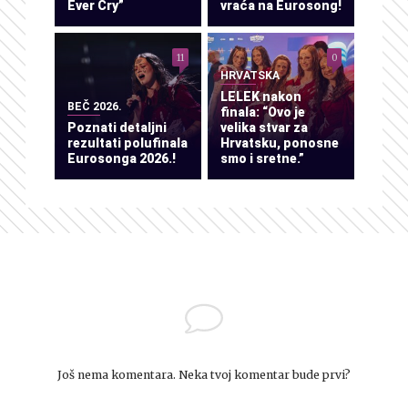
Ever Cry”
vraća na Eurosong!
11
0
HRVATSKA
LELEK nakon
BEČ 2026.
finala: “Ovo je
Poznati detaljni
velika stvar za
rezultati polufinala
Hrvatsku, ponosne
Eurosonga 2026.!
smo i sretne.”
Još nema komentara. Neka tvoj komentar bude prvi?