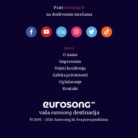
Prati
eurosong.hr
na društvenim mrežama
I N F O
O nama
Impressum
Uvjeti korištenja
Zaštita privatnosti
Oglašavanje
Kontakt
vaša
eurosong
destinacija
© 2005. - 2026. Eurosong.hr. Sva prava pridržana.