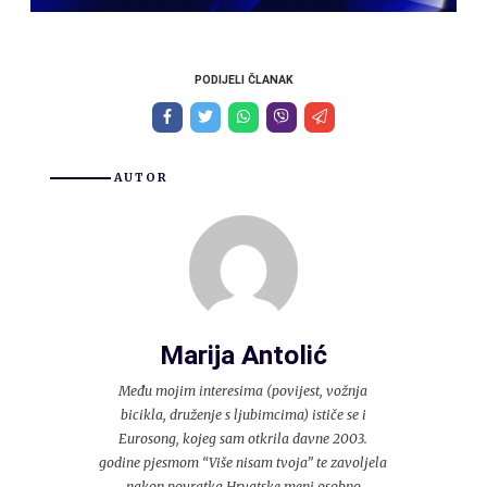
PODIJELI ČLANAK
AUTOR
Marija Antolić
Među mojim interesima (povijest, vožnja
bicikla, druženje s ljubimcima) ističe se i
Eurosong, kojeg sam otkrila davne 2003.
godine pjesmom “Više nisam tvoja” te zavoljela
nakon povratka Hrvatske meni osobno