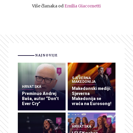
Više članaka od
Emilia Giacometti
NAJNOVIJE
0
3
SJEVERNA
MAKEDONIJA
HRVATSKA
Makedonski mediji:
Preminuo Andrej
Sjeverna
Baša, autor “Don’t
Makedonija se
Ever Cry”
vraća na Eurosong!
11
0
HRVATSKA