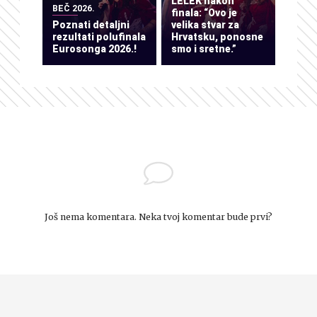
LELEK nakon
BEČ 2026.
finala: “Ovo je
Poznati detaljni
velika stvar za
rezultati polufinala
Hrvatsku, ponosne
Eurosonga 2026.!
smo i sretne.”
Još nema komentara. Neka tvoj komentar bude prvi?